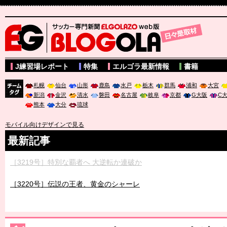
サッカー専門新聞ELGOLAZO web版 BLOGOLA
J練習場レポート
特集
エルゴラ最新情報
書籍
札幌
仙台
山形
鹿島
水戸
栃木
群馬
浦和
大宮
新潟
金沢
清水
磐田
名古屋
岐阜
京都
G大阪
C
チーム
熊本
大分
琉球
タグ
モバイル向けデザインで見る
最新記事
［3219号］特別な覇者へ 大逆転か連破か
［3220号］伝説の王者、黄金のシャーレ
［3230号］世界一への夢は終わらない