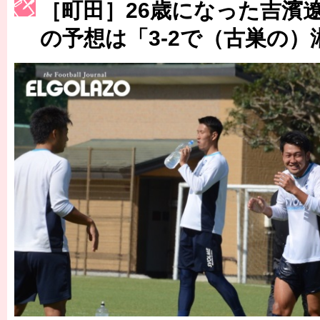
［町田］26歳になった吉濱
［3223号］一丸。日本出陣
の予想は「3-2で（古巣の）
［3222号］史上最大のW杯開幕 注目は「個」
長谷川 アーリアジャスールさんがシンポジウム「気候変動から命を