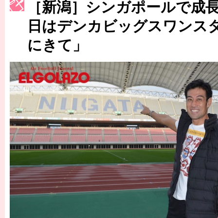
［3214号］WEST制覇
［新潟］シンガポールで成
［3215号］WEEKLY EG SELECTION
日はデンカビッグスワンス
にきて」
［3216号］行く末占うラストワン
［3217号］最高の景色へ出国
［3218号］WEEKLY EG SELECTION
［3219号］特別な覇者へ 大逆転か連破か
［3220号］伝説の王者、黄金のシャーレ