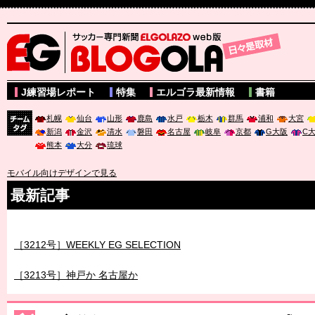
サッカー専門新聞ELGOLAZO web版 BLOGOLA
J練習場レポート
特集
エルゴラ最新情報
書籍
札幌
仙台
山形
鹿島
水戸
栃木
群馬
浦和
大宮
新潟
金沢
清水
磐田
名古屋
岐阜
京都
G大阪
C
チーム
熊本
大分
琉球
タグ
モバイル向けデザインで見る
最新記事
［3211号］世界一への 託されし26人
［3212号］WEEKLY EG SELECTION
［3213号］神戸か 名古屋か