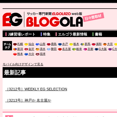
サッカー専門新聞ELGOLAZO web版 BLOGOLA
J練習場レポート
特集
エルゴラ最新情報
書籍
札幌
仙台
山形
鹿島
水戸
栃木
群馬
浦和
大宮
新潟
金沢
清水
磐田
名古屋
岐阜
京都
G大阪
C
チーム
熊本
大分
琉球
タグ
モバイル向けデザインで見る
最新記事
［3211号］世界一への 託されし26人
［3212号］WEEKLY EG SELECTION
［3213号］神戸か 名古屋か