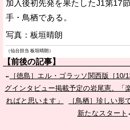
加入後初先発を果たしたJ1第17節
手・鳥栖である。
写真：板垣晴朗
（仙台担当 板垣晴朗）
【前後の記事】
［徳島］エル・ゴラッソ関西版［10/
グインタビュー掲載予定の岩尾憲。「
ればと思います」
［鳥栖］珍しい形で
新たなスタート