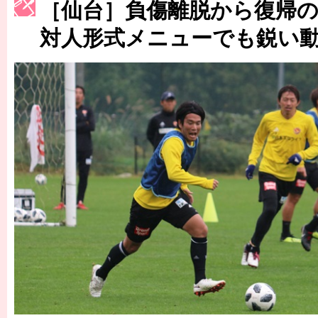
［3214号］WEST制覇
［仙台］負傷離脱から復帰
［3215号］WEEKLY EG SELECTION
対人形式メニューでも鋭い
［3216号］行く末占うラストワン
［3217号］最高の景色へ出国
［3218号］WEEKLY EG SELECTION
［3219号］特別な覇者へ 大逆転か連破か
［3220号］伝説の王者、黄金のシャーレ