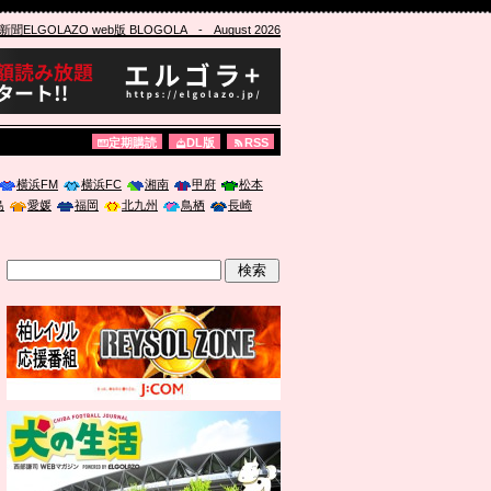
ELGOLAZO web版 BLOGOLA
- August 2026
定期購読
DL版
RSS
横浜FM
横浜FC
湘南
甲府
松本
島
愛媛
福岡
北九州
鳥栖
長崎
」に登壇