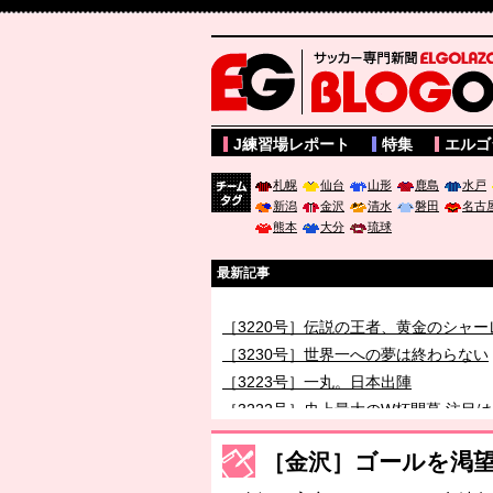
サッカー専門新聞ELGOLAZO web版 BLOGOL
J練習場レポート
特集
エルゴ
札幌
仙台
山形
鹿島
水戸
新潟
金沢
清水
磐田
名古
チーム
熊本
大分
琉球
タグ
最新記事
［3220号］伝説の王者、黄金のシャー
［3230号］世界一への夢は終わらない
［3223号］一丸。日本出陣
［3222号］史上最大のW杯開幕 注目
長谷川 アーリアジャスールさんがシン
［金沢］ゴールを渇