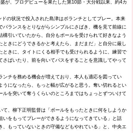
盛が、プロデビューを果たした第10節・大分戦以来、約4カ
。
ンドの状況で投入された島津はボランチとしてプレー。本来
でバランスをとりながらシンプルにさばき、機を見て前線に
結構引いていたから、自分もボールを受けられて好きなよう
たときにどうできるかと考えたら、まだまだ」と自分に厳し
たときに、タイトにくる相手でも受けられるように、練習で
てさばいたり、前を向いてパスをすることを意識してやって
ンチを務める機会が増えており、本人も適応を図ってい
ようになったら、もっと幅が広がると思う。奪い切れるとい
ールを突いて奪うくらいのところまではちょっとずついけて
て、柳下正明監督は「ボールをもったときに何をしようか
狙いをもってプレーができるようになってきている」と話
き、もっていないときの守備などもやれている」と、中央エ