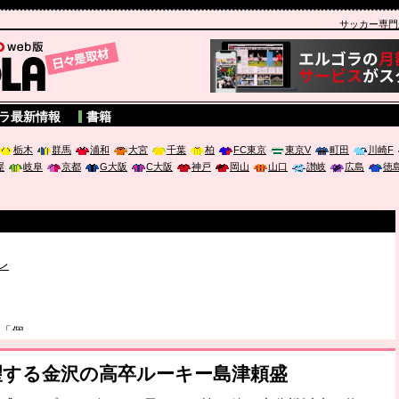
サッカー専門新聞
A
ラ最新情報
書籍
栃木
群馬
浦和
大宮
千葉
柏
FC東京
東京V
町田
川崎F
屋
岐阜
京都
G大阪
C大阪
神戸
岡山
山口
讃岐
広島
徳
レ
は「個」
ポジウム「気候変動から命を守る ～エネルギー危機時代の猛暑対策～
望する金沢の高卒ルーキー島津頼盛