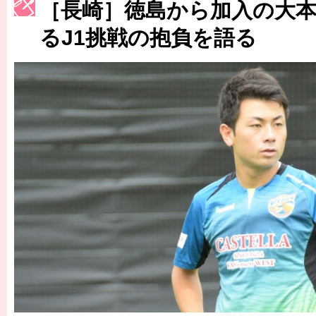
［長崎］徳島から加入の大
［3223号］一丸。日本出陣
るJ1挑戦の抱負を語る
［3222号］史上最大のW杯開幕 注目は「個」
長谷川 アーリアジャスールさんがシンポジウム「気候変動から命を