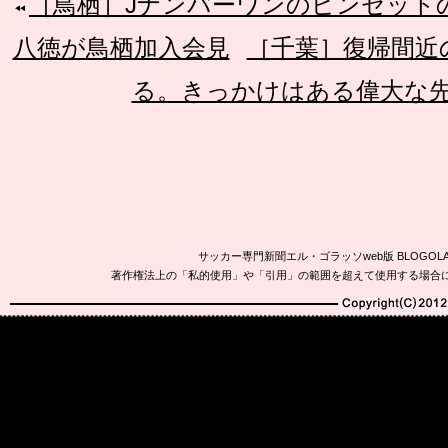
［鳥栖］Jナンバーワンのピンセットの
八徳が鳥栖加入会見
［千葉］復帰間近
る。きっかけはある偉大な
サッカー専門新聞エル・ゴラッソweb版 BLOG
著作権法上の「私的使用」や「引用」の範囲を超えて使用する場合
Copyright(C)2010-20