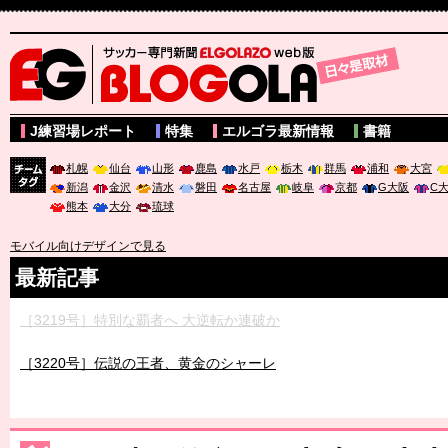
サッカー専門新聞ELGOLAZO web版 BLOGOLA
J練習場レポート
特集
エルゴラ最新情報
書籍
札幌
仙台
山形
鹿島
水戸
栃木
群馬
浦和
大宮
新潟
金沢
清水
磐田
名古屋
岐阜
京都
G大阪
C
チーム
熊本
大分
琉球
タグ
モバイル向けデザインで見る
最新記事
［3219号］特別な覇者へ 大逆転か連破か
［3220号］伝説の王者、黄金のシャーレ
［3230号］世界一への夢は終わらない