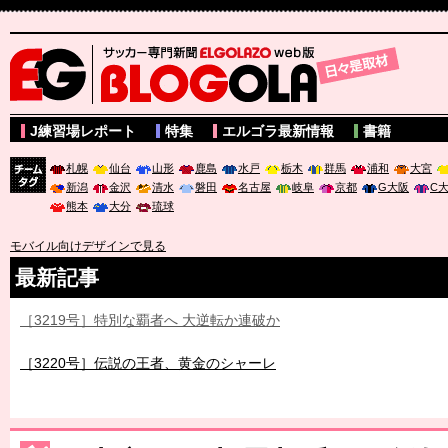
サッカー専門新聞ELGOLAZO web版 BLOGOLA
J練習場レポート
特集
エルゴラ最新情報
書籍
札幌
仙台
山形
鹿島
水戸
栃木
群馬
浦和
大宮
新潟
金沢
清水
磐田
名古屋
岐阜
京都
G大阪
C
チーム
熊本
大分
琉球
タグ
モバイル向けデザインで見る
最新記事
［3219号］特別な覇者へ 大逆転か連破か
［3220号］伝説の王者、黄金のシャーレ
［3230号］世界一への夢は終わらない