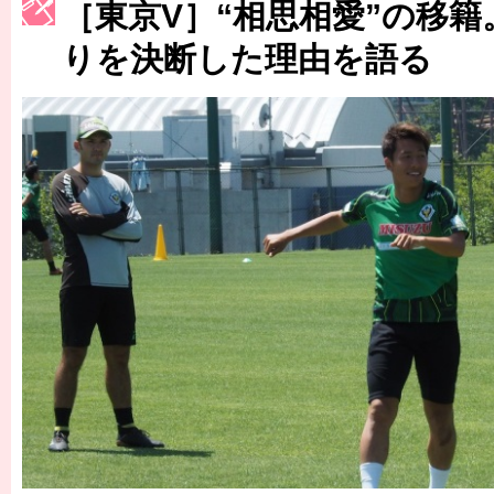
［東京V］“相思相愛”の移籍
［3223号］一丸。日本出陣
りを決断した理由を語る
［3222号］史上最大のW杯開幕 注目は「個」
長谷川 アーリアジャスールさんがシンポジウム「気候変動から命を