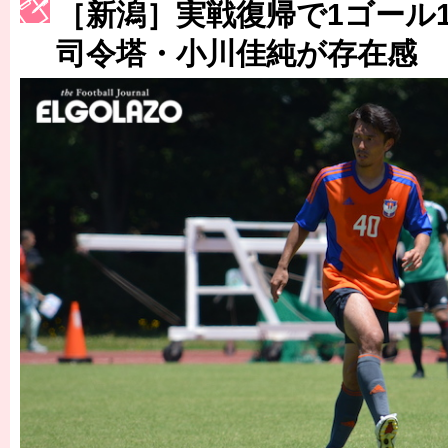
［3214号］WEST制覇
［新潟］実戦復帰で1ゴール
［3215号］WEEKLY EG SELECTION
司令塔・小川佳純が存在感
［3216号］行く末占うラストワン
［3217号］最高の景色へ出国
［3218号］WEEKLY EG SELECTION
［3219号］特別な覇者へ 大逆転か連破か
［3220号］伝説の王者、黄金のシャーレ