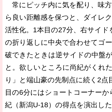
常にピッチ内に気を配り、味方
ら良い距離感を保つと、ダイレ
活性化。1本目の27分、右サイ
の折り返しに中央で合わせてゴ
破できたときは逆サイドの中盤
と。欲しいところに尚紀がくれ
り」と端山豪の先制点に続く2点
目の6分にはショートコーナーか
紀（新潟U-18）の得点を演出し