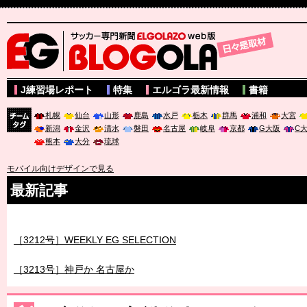
サッカー専門新聞ELGOLAZO web版 BLOGOLA
J練習場レポート
特集
エルゴラ最新情報
書籍
札幌
仙台
山形
鹿島
水戸
栃木
群馬
浦和
大宮
新潟
金沢
清水
磐田
名古屋
岐阜
京都
G大阪
C
チーム
熊本
大分
琉球
タグ
モバイル向けデザインで見る
最新記事
［3211号］世界一への 託されし26人
［3212号］WEEKLY EG SELECTION
［3213号］神戸か 名古屋か