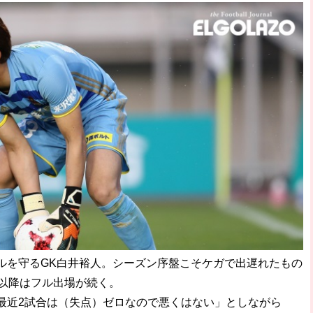
を守るGK白井裕人。シーズン序盤こそケガで出遅れたもの
戦以降はフル出場が続く。
近2試合は（失点）ゼロなので悪くはない」としながら