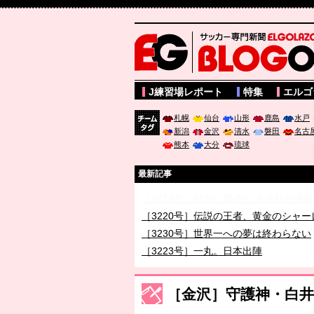
サッカー専門新聞ELGOLAZO web版 BLOGOL
J練習場レポート
特集
エルゴ
札幌
仙台
山形
鹿島
水戸
新潟
金沢
清水
磐田
名古
チーム
熊本
大分
琉球
タグ
最新記事
［3219号］特別な覇者へ 大逆転か連
［3220号］伝説の王者、黄金のシャー
［3230号］世界一への夢は終わらない
［3223号］一丸。日本出陣
［3222号］史上最大のW杯開幕 注目
長谷川 アーリアジャスールさんがシン
［金沢］守護神・白井