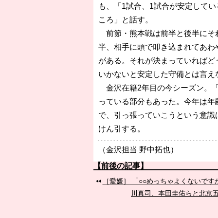
も、「1試合、1試合が安定して
ころ」と話す。
前節・熊本戦は前半と後半にそれ
半、相手に頭で叩き込まれてあわ
がある。それが決まっていればど
いかないと安定した守備とは言え
金沢在籍2年目の今シーズン。「
っている部分もあった。今年は年
で、引っ張っていこうという意識
けん引する。
（金沢担当 野中拓也）
【前後の記事】
［愛媛］ 「○○めっちゃよくないで
川真司、本田圭佑らと北京