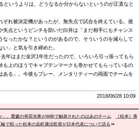
いるというよりは、どうなるか分からないというのが正直なと
ぞれ被決定機があったが、無失点で試合を終えている。後
や失点というピンチを防いだ白井は「まだ相手にもチャンス
うなったかな？というのがあるので、そういうのを減らして
ない」と気を引き締めた。
去年はまだ金沢1年生だったので、いろいろ引っ張ってもら
齢も上のほうでキャプテンマークも巻かせてもらっているの
はある」。今後もプレー、メンタリティーの両面でチームを
2018/06/28 10:09
すか」。愛媛の有田光希がW杯で触発されたのはあのチーム
［松本］香
五輪で戦った松本の反町康治監督が日本代表について語る