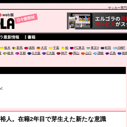
サッカー専門新聞
A
ラ最新情報
書籍
栃木
群馬
浦和
大宮
千葉
柏
FC東京
東京V
町田
川崎F
屋
岐阜
京都
G大阪
C大阪
神戸
岡山
山口
讃岐
広島
徳
破か
レ
は「個」
ポジウム「気候変動から命を守る ～エネルギー危機時代の猛暑対策～
裕人。在籍2年目で芽生えた新たな意識