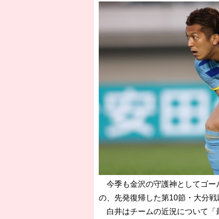
今季も金沢の守護神としてゴール
の、先発復帰した第10節・大分
白井はチームの近況について「最