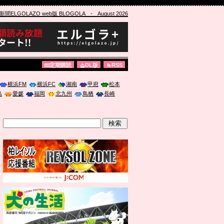
ELGOLAZO web版 BLOGOLA
- August 2026
定期購読
DL版
RSS
横浜FM
横浜FC
湘南
甲府
松本
島
愛媛
福岡
北九州
鳥栖
長崎
」に登壇