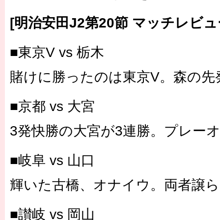
[明治安田J2第20節 マッチレビュ
■東京V vs 栃木
賭けに勝ったのは東京V。森の先
■京都 vs 大宮
3発快勝の大宮が3連勝。プレー
■岐阜 vs 山口
輝いた古橋、オナイウ。両者譲ら
■讃岐 vs 岡山