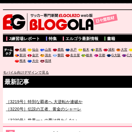
サッカー専門新聞ELGOLAZO web版 BLOGOLA
J練習場レポート
特集
エルゴラ最新情報
書籍
札幌
仙台
山形
鹿島
水戸
栃木
群馬
浦和
大宮
新潟
金沢
清水
磐田
名古屋
岐阜
京都
G大阪
C
チーム
熊本
大分
琉球
タグ
モバイル向けデザインで見る
最新記事
［3218号］WEEKLY EG SELECTION
［3219号］特別な覇者へ 大逆転か連破か
［3220号］伝説の王者、黄金のシャーレ
［3230号］世界一への夢は終わらない