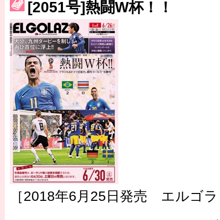
［3223号］一丸。日本出陣
[2051号]熱闘W杯！！
［3222号］史上最大のW杯開幕 注目は「個」
［2018年6月25日発売 エルゴラ