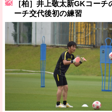
［柏］井上敬太新GKコーチ
［3223号］一丸。日本出陣
ーチ交代後初の練習
［3222号］史上最大のW杯開幕 注目は「個」
長谷川 アーリアジャスールさんがシンポジウム「気候変動から命を