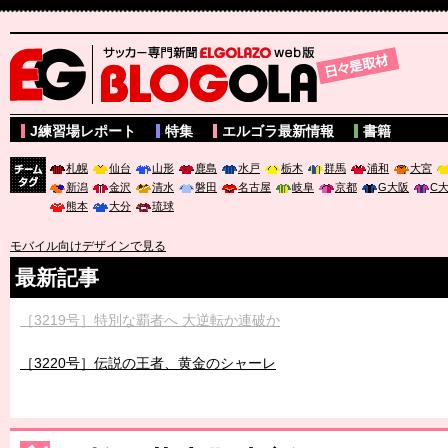
サッカー専門新聞ELGOLAZO web版 BLOGOLA
J練習場レポート
特集
エルゴラ最新情報
書籍
札幌
仙台
山形
鹿島
水戸
栃木
群馬
浦和
大宮
新潟
金沢
清水
磐田
名古屋
岐阜
京都
G大阪
C
チーム
熊本
大分
琉球
タグ
モバイル向けデザインで見る
最新記事
［3219号］特別な覇者へ 大逆転か連破か
［3220号］伝説の王者、黄金のシャーレ
［3230号］世界一への夢は終わらない