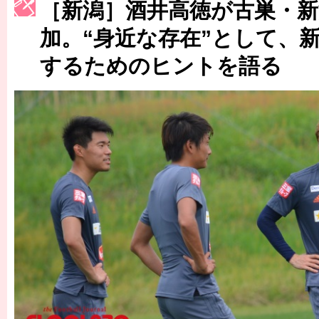
［新潟］酒井高徳が古巣・新
［3217号］最高の景色へ出国
加。“身近な存在”として、
［3218号］WEEKLY EG SELECTION
［3219号］特別な覇者へ 大逆転か連破か
するためのヒントを語る
［3220号］伝説の王者、黄金のシャーレ