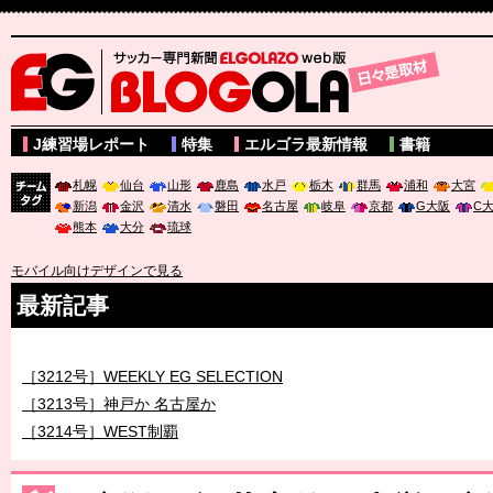
サッカー専門新聞ELGOLAZO web版 BLOGOLA
J練習場レポート
特集
エルゴラ最新情報
書籍
札幌
仙台
山形
鹿島
水戸
栃木
群馬
浦和
大宮
新潟
金沢
清水
磐田
名古屋
岐阜
京都
G大阪
C
チーム
熊本
大分
琉球
タグ
モバイル向けデザインで見る
最新記事
［3211号］世界一への 託されし26人
［3212号］WEEKLY EG SELECTION
［3213号］神戸か 名古屋か
［3214号］WEST制覇
［3215号］WEEKLY EG SELECTION
［3216号］行く末占うラストワン