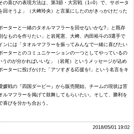
その喜びの表現方法は、第3節・大宮戦（1○0）で、サポータ
を回そうよ」（大﨑玲央）と言葉にしたのがきっかけだった
ーターと一緒のタオルマフラーを回せないかな?」と既存
別なものを作りたい」と岩尾憲、大﨑、内田裕斗の3選手で
インには「タオルマフラーを振ってみんなで一緒に喜びたい
ポーターとのコミュニケーションの一つとしてやっているの
というのが分かればいいな」（岩尾）というメッセージが込め
ポーターに投げかけた「アツすぎる応援を!」という名言をキ
媛戦の『四国ダービー』から販売開始。チームの現状は苦
オルマフラーを掲げて鼓舞してもらいたい。そして、勝利を
で喜びを分かち合おう。
2018/05/01 19:02