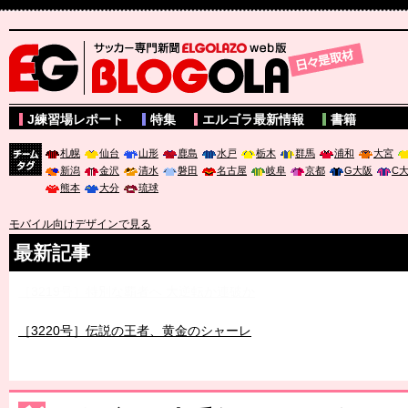
サッカー専門新聞ELGOLAZO web版 BLOGOLA
J練習場レポート
特集
エルゴラ最新情報
書籍
札幌
仙台
山形
鹿島
水戸
栃木
群馬
浦和
大宮
新潟
金沢
清水
磐田
名古屋
岐阜
京都
G大阪
C
チーム
熊本
大分
琉球
タグ
モバイル向けデザインで見る
最新記事
［3219号］特別な覇者へ 大逆転か連破か
［3220号］伝説の王者、黄金のシャーレ
［3230号］世界一への夢は終わらない