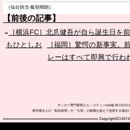
（仙台担当 板垣晴朗）
【前後の記事】
［横浜FC］北爪健吾が自ら誕生日を
もひとしお
［福岡］驚愕の新事実。
レーはすべて即興で行われ
サッカー専門新聞エル・ゴラッソweb版 BLOG
著作権法上の「私的使用」や「引用」の範囲を超えて使用する場合
Copyright(C)2010-20