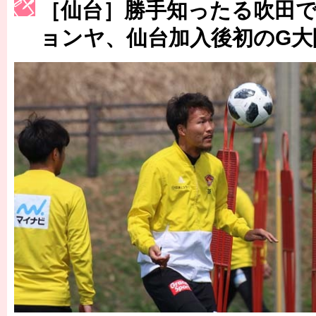
［仙台］勝手知ったる吹田
［3223号］一丸。日本出陣
ョンヤ、仙台加入後初のG大
［3222号］史上最大のW杯開幕 注目は「個」
長谷川 アーリアジャスールさんがシンポジウム「気候変動から命を