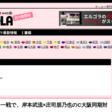
サッカー専門新聞
A
ラ最新情報
書籍
栃木
群馬
浦和
大宮
千葉
柏
FC東京
東京V
町田
川崎F
屋
岐阜
京都
G大阪
C大阪
神戸
岡山
山口
讃岐
広島
徳
破か
レ
は「個」
ポジウム「気候変動から命を守る ～エネルギー危機時代の猛暑対策～
一戦で、岸本武流×庄司朋乃也のC大阪同期対