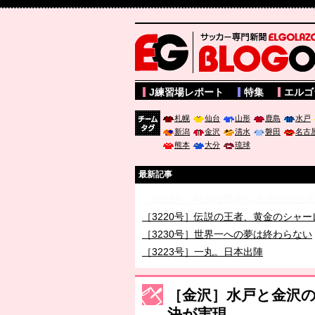
サッカー専門新聞ELGOLAZO web版 BLOGOL
J練習場レポート
特集
エルゴ
札幌
仙台
山形
鹿島
水戸
新潟
金沢
清水
磐田
名古
チーム
熊本
大分
琉球
タグ
最新記事
［3219号］特別な覇者へ 大逆転か連
［3220号］伝説の王者、黄金のシャー
［3230号］世界一への夢は終わらない
［3223号］一丸。日本出陣
［3222号］史上最大のW杯開幕 注目
長谷川 アーリアジャスールさんがシン
［金沢］水戸と金沢の
決が実現