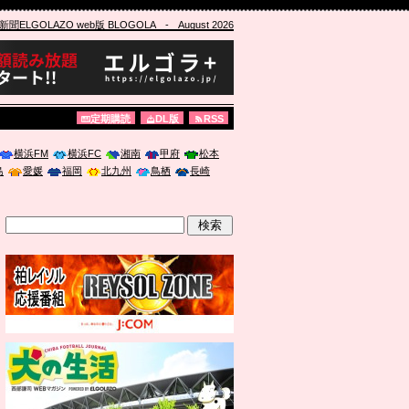
ELGOLAZO web版 BLOGOLA
- August 2026
定期購読
DL版
RSS
横浜FM
横浜FC
湘南
甲府
松本
島
愛媛
福岡
北九州
鳥栖
長崎
」に登壇