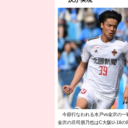
今節行なわれる水戸vs金沢の一戦
金沢の庄司朋乃也はC大阪U-18