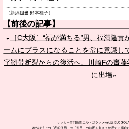
（新潟担当 野本桂子）
【前後の記事】
［C大阪］“福が満ちる”男、福満隆貴
ームにプラスになることを常に意識し
字靭帯断裂からの復活へ。川崎Fの齋藤
に出場
サッカー専門新聞エル・ゴラッソweb版 BLOG
著作権法上の「私的使用」や「引用」の範囲を超えて使用する場合