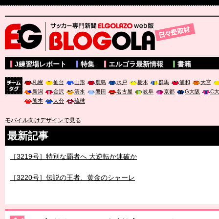
サッカー専門新聞ELGOLAZO web版 BLOGOLA
J練習場レポート
特集
エルゴラ最新情報
書籍
札幌
仙台
山形
鹿島
水戸
栃木
群馬
浦和
大宮
新潟
金沢
清水
磐田
名古屋
岐阜
京都
G大阪
C
チーム
熊本
大分
琉球
タグ
モバイル向けデザインで見る
最新記事
［3219号］特別な覇者へ 大逆転か連破か
［3220号］伝説の王者、黄金のシャーレ
［3230号］世界一への夢は終わらない