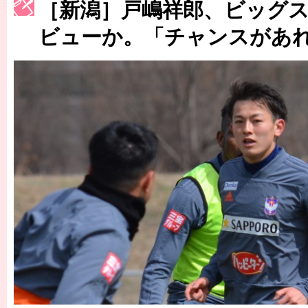
［新潟］戸嶋祥郎、ビッグ
［3223号］一丸。日本出陣
ビューか。「チャンスがあ
［3222号］史上最大のW杯開幕 注目は「個」