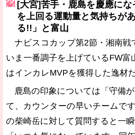
[大宮]苦手・鹿島を慶應に
［3223号］一丸。日本出陣
を上回る運動量と気持ちが
［3222号］史上最大のW杯開幕 注目は「個」
る!!」と富山
長谷川 アーリアジャスールさんがシンポジウム「気候変動から命を
ナビスコカップ第2節・湘南戦
いま一番調子を上げているFW富
はインカレMVPを獲得した逸材
鹿島の印象については「守備が
て、カウンターの早いチームで
の柴崎岳に対して質問すると一瞬