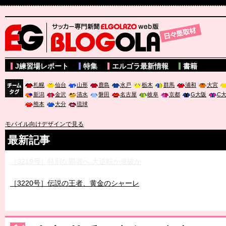
サッカー専門新聞ELGOLAZO web版 BLOGOLA
J練習場レポート
特集
エルゴラ最新情報
書籍
札幌
仙台
山形
鹿島
水戸
栃木
群馬
浦和
大宮
新潟
金沢
清水
磐田
名古屋
岐阜
京都
G大阪
C
チーム
熊本
大分
琉球
タグ
モバイル向けデザインで見る
最新記事
［3219号］特別な覇者へ 大逆転か連破か
［3220号］伝説の王者、黄金のシャーレ
［3230号］世界一への夢は終わらない