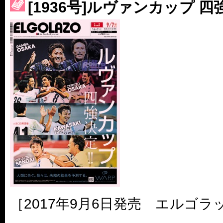
[1936号]ルヴァンカップ 四強
［3230号］世界一への夢は終わらない
［3223号］一丸。日本出陣
［3222号］史上最大のW杯開幕 注目は「個」
［2017年9月6日発売 エルゴラッ