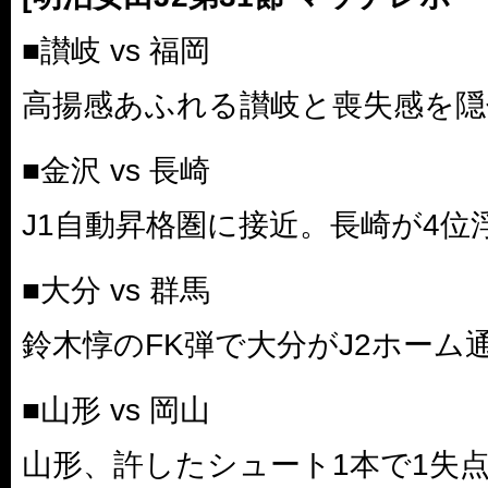
■讃岐 vs 福岡
高揚感あふれる讃岐と喪失感を隠
■金沢 vs 長崎
J1自動昇格圏に接近。長崎が4位
■大分 vs 群馬
鈴木惇のFK弾で大分がJ2ホーム通
■山形 vs 岡山
山形、許したシュート1本で1失