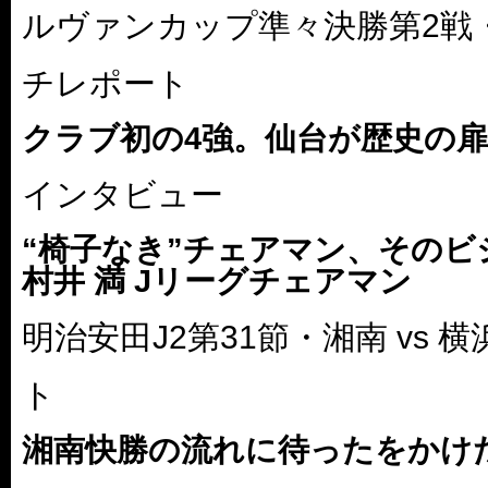
ルヴァンカップ準々決勝第2戦・鹿
チレポート
クラブ初の4強。仙台が歴史の
インタビュー
“椅子なき”チェアマン、そのビ
村井 満 Jリーグチェアマン
明治安田J2第31節・湘南 vs 
ト
湘南快勝の流れに待ったをかけ