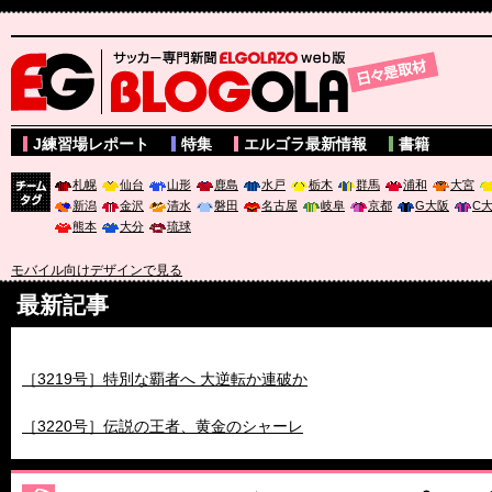
サッカー専門新聞ELGOLAZO web版 BLOGOLA
J練習場レポート
特集
エルゴラ最新情報
書籍
札幌
仙台
山形
鹿島
水戸
栃木
群馬
浦和
大宮
新潟
金沢
清水
磐田
名古屋
岐阜
京都
G大阪
C
チーム
熊本
大分
琉球
タグ
モバイル向けデザインで見る
最新記事
［3218号］WEEKLY EG SELECTION
［3219号］特別な覇者へ 大逆転か連破か
［3220号］伝説の王者、黄金のシャーレ