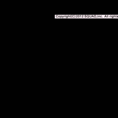
著作権法上の「私的使用」や「引用」の範囲を超えて使用する場合には、株式会社スク
となります。
Copyright(C)2010-2012 SQUAD,inc. All righ