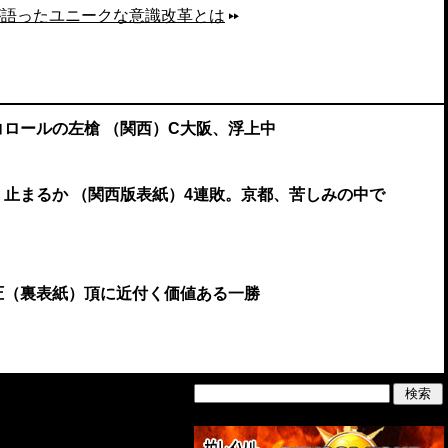
が語ったユニークな意識改革とは
リコロールの左槍 （関西）C大阪、浮上中
か、止まるか （関西版表紙）4連敗。京都、苦しみの中で
制圧（裏表紙）頂に近付く価値ある一勝