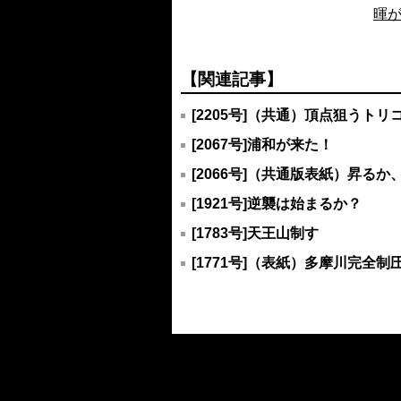
暉
【関連記事】
[2205号]（共通）頂点狙うト
[2067号]浦和が来た！
[2066号]（共通版表紙）昇る
[1921号]逆襲は始まるか？
[1783号]天王山制す
[1771号]（表紙）多摩川完全