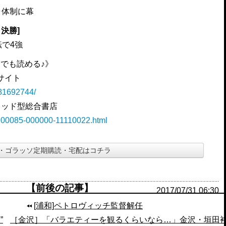
ャ体制に幕
決勝]
で4強
でも読める♪》
籍サイト
281692744/
リッド型総合書店
B-900085-000000-11110022.html
・ゴラッソ定期購読・宅配はコチラ
【前後の記事】
2017/07/31 06:30
[浦和]ペトロヴィッチ監督解任
”
［金沢］「バラエティーを観るくらいなら…」金沢・垣田