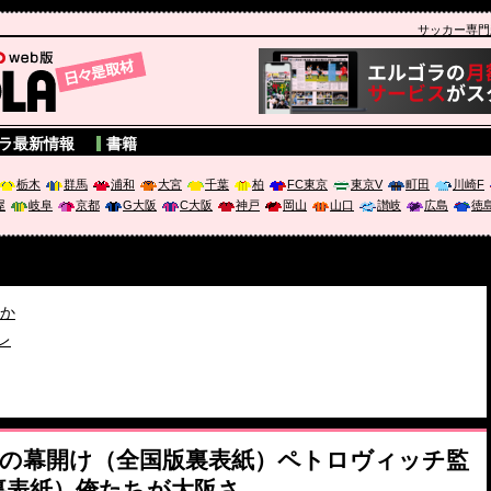
サッカー専門新聞
A
ラ最新情報
書籍
栃木
群馬
浦和
大宮
千葉
柏
FC東京
東京V
町田
川崎F
屋
岐阜
京都
G大阪
C大阪
神戸
岡山
山口
讃岐
広島
徳
破か
レ
は「個」
）伝説の幕開け（全国版裏表紙）ペトロヴィッチ監
裏表紙）俺たちが大阪さ