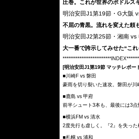
圧巻。これが世界のポドルスキ
明治安田J1第19節・G大阪 
不屈の青黒。流れを変えた頼
明治安田J2第25節・湘南 v
大一番で誇示してみせた“これ
**************************INDEX*******
[明治安田J1第19節 マッチレポート
■川崎F vs 磐田
豪雨を切り裂いた速攻。磐田が川
■鹿島 vs 甲府
前半シュート3本も、最後には3点
■横浜FM vs 清水
2度先行も虚しく。『2』を失った
■札幌 vs 浦和