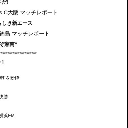
だ!
vs C大阪 マッチレポート
もしき新エース
s 徳島 マッチレポート
ぞ湘南”
*********************
]
崎Fを粉砕
快勝
横浜FM