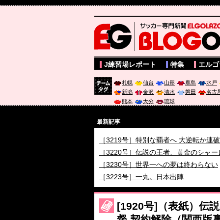
サッカー専門新聞ELGOLAZO web版 BLOGOL
J練習場レポート
特集
エルゴ
札幌
仙台
山形
鹿島
水戸
新潟
金沢
清水
磐田
名古
チーム
熊本
大分
琉球
タグ
最新記事
［3219号］特別な覇者へ 大逆転か連
［3220号］伝説の王者、黄金のシャー
［3230号］世界一への夢は終わらない
［3223号］一丸。日本出陣
［3222号］史上最大のW杯開幕 注目
[1920号]（表紙
督 契約解除（関西版