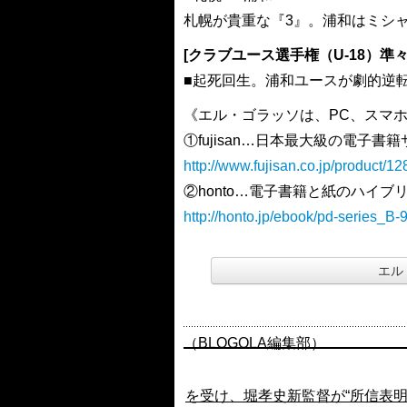
札幌が貴重な『3』。浦和はミシ
[クラブユース選手権（U-18）準々
■起死回生。浦和ユースが劇的逆転
《エル・ゴラッソは、PC、スマホ
①fujisan…日本最大級の電子書
http://www.fujisan.co.jp/product/1
②honto…電子書籍と紙のハイブ
http://honto.jp/ebook/pd-series_
エル
（BLOGOLA編集部）
を受け、堀孝史新監督が“所信表明