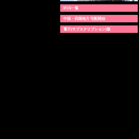
RSS一覧
中国・四国地方 宅配開始
電子(サブスクリプション)版
@EG_Blogola からのツイート