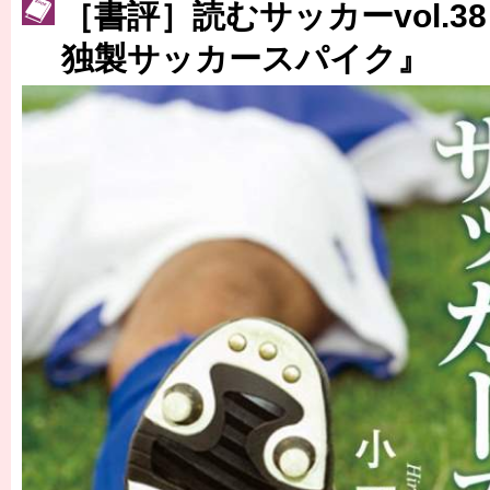
［3223号］一丸。日本出陣
［書評］読むサッカーvol.3
独製サッカースパイク』
［3222号］史上最大のW杯開幕 注目は「個」