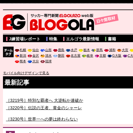
サッカー専門新聞ELGOLAZO web版 BLOGOLA
J練習場レポート
特集
エルゴラ最新情報
書籍
札幌
仙台
山形
鹿島
水戸
栃木
群馬
浦和
大宮
新潟
金沢
清水
磐田
名古屋
岐阜
京都
G大阪
C
チーム
熊本
大分
琉球
タグ
モバイル向けデザインで見る
最新記事
［3218号］WEEKLY EG SELECTION
［3219号］特別な覇者へ 大逆転か連破か
［3220号］伝説の王者、黄金のシャーレ
［3230号］世界一への夢は終わらない