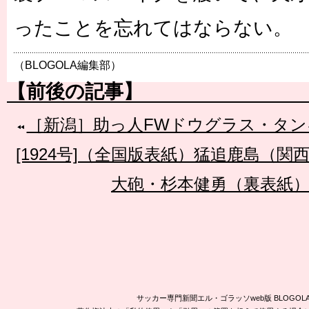
ったことを忘れてはならない。
（BLOGOLA編集部）
【前後の記事】
［新潟］助っ人FWドウグラス・タ
[1924号]（全国版表紙）猛追鹿島（関
大砲・杉本健勇（裏表紙
サッカー専門新聞エル・ゴラッソweb版 BLOG