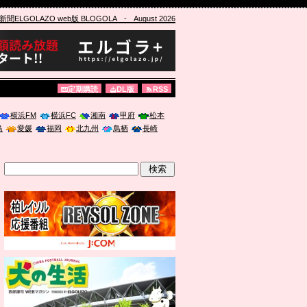
ELGOLAZO web版 BLOGOLA
- August 2026
定期購読
DL版
RSS
横浜FM
横浜FC
湘南
甲府
松本
島
愛媛
福岡
北九州
鳥栖
長崎