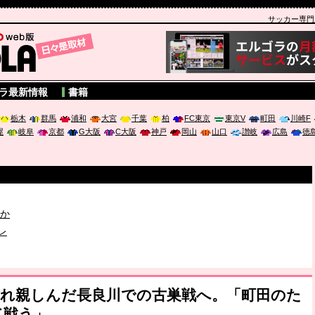
サッカー専門新聞
A
ラ最新情報
書籍
栃木
群馬
浦和
大宮
千葉
柏
FC東京
東京V
町田
川崎F
屋
岐阜
京都
G大阪
C大阪
神戸
岡山
山口
讃岐
広島
徳
破か
レ
は「個」
慣れ親しんだ長良川での古巣戦へ。「町田のた
て戦う」