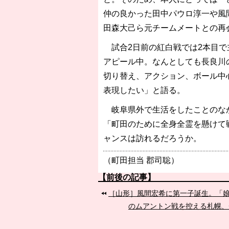
仲の良かった田中パウロ淳一や風
田森大己ら元チームメートとの再
試合2日前の紅白戦では2本目で
アピール中。なんとしても長良川
切り替え、アクション、ボール中
表現したい」と語る。
岐阜県外で生活をしたことのなか
「町田のために全身全霊を懸けて
ャンスは訪れるだろうか。
（町田担当 郡司聡）
【前後の記事】
［山形］風間宏希に第一子誕生。「
のムアントン戦を控える札幌、