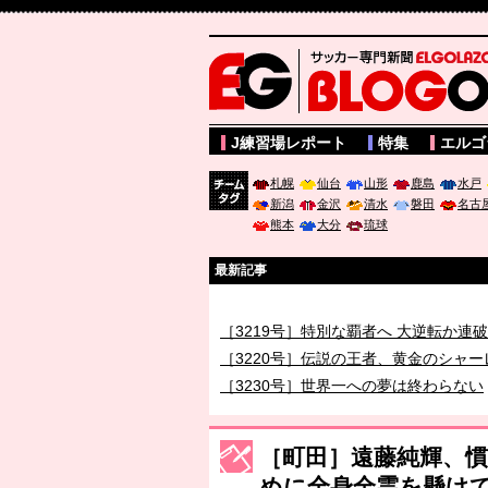
サッカー専門新聞ELGOLAZO web版 BLOGOL
J練習場レポート
特集
エルゴ
札幌
仙台
山形
鹿島
水戸
新潟
金沢
清水
磐田
名古
チーム
熊本
大分
琉球
タグ
最新記事
［3218号］WEEKLY EG SELECTION
［3219号］特別な覇者へ 大逆転か連
［3220号］伝説の王者、黄金のシャー
［3230号］世界一への夢は終わらない
［3223号］一丸。日本出陣
［3222号］史上最大のW杯開幕 注目
［町田］遠藤純輝、
めに全身全霊を懸け