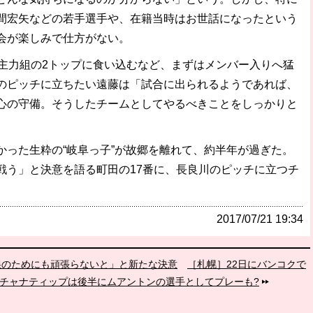
間宏矢などの若手選手や、在籍当時はお世話になったという
会が楽しみで仕方がない。
主力組の2トップに食い込むなど、まずはメンバー入りへ猛
のピッチに立ちたい遠藤は「試合に出られるようであれば、
心の守備。そうしたチームとしてやるべきことをしっかりと
った生粋の“岐阜っ子”が故郷を離れて、約半年が過ぎた。
戦う」と決意を語る町田の17番に、長良川のピッチに立つチ
2017/07/21 19:34
娘のためにも頑張らないと」と新たな決意
［札幌］22日にバンコクで
チャナティップは後半にムアントンの選手としてプレーも?