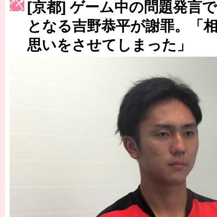
［3214号］WEST制覇
[京都] ゲーム中の問題発言
［3215号］WEEKLY EG SELECTION
となる吉野恭平が謝罪。「
思いをさせてしまった」
［3216号］行く末占うラストワン
［3217号］最高の景色へ出国
［3218号］WEEKLY EG SELECTION
［3219号］特別な覇者へ 大逆転か連破か
［3220号］伝説の王者、黄金のシャーレ