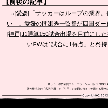
【前後の記事】
[愛媛]「サッカーはループの業界。
い」。愛媛の間瀬秀一監督が四国ダー
[神戸]J1通算150試合出場を目前にし
いFWは1試合に1得点」と矜
サッカー専門新聞エル・ゴラッソweb版 BLOG
著作権法上の「私的使用」や「引用」の範囲を超えて使用する場合
Copyright(C)2010-20