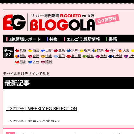
サッカー専門新聞ELGOLAZO web版 BLOGOLA
J練習場レポート
特集
エルゴラ最新情報
書籍
札幌
仙台
山形
鹿島
水戸
栃木
群馬
浦和
大宮
新潟
金沢
清水
磐田
名古屋
岐阜
京都
G大阪
C
チーム
熊本
大分
琉球
タグ
モバイル向けデザインで見る
最新記事
［3211号］世界一への 託されし26人
［3212号］WEEKLY EG SELECTION
［3213号］神戸か 名古屋か