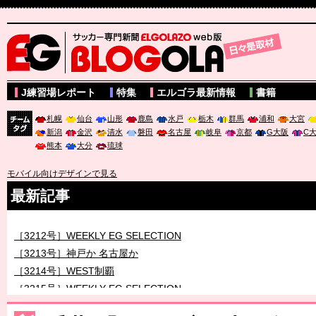
サッカー専門新聞ELGOLAZO web版 BLOGOLA
J練習場レポート
特集
エルゴラ最新情報
書籍
札幌
仙台
山形
鹿島
水戸
栃木
群馬
浦和
大宮
新潟
金沢
清水
磐田
名古屋
岐阜
京都
G大阪
C
チーム
熊本
大分
琉球
タグ
モバイル向けデザインで見る
最新記事
［3211号］世界一への 託されし26人
［3212号］WEEKLY EG SELECTION
［3213号］神戸か 名古屋か
［3214号］WEST制覇
［3215号］WEEKLY EG SELECTION
［3216号］行く末占うラストワン