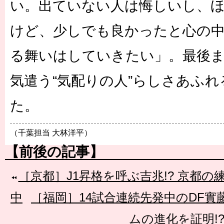
い。出ていない人は悔しいし、
けど、少しでも良かったと心の
る舞いはしていきたい」。最後
気遣う“気配りの人”らしさあふ
た。
（千葉担当 大林洋平）
【前後の記事】
［京都］J1昇格を呼ぶ吉兆!? 京都
中
［福岡］14試合連続先発中のDF
ムの進化を証明!