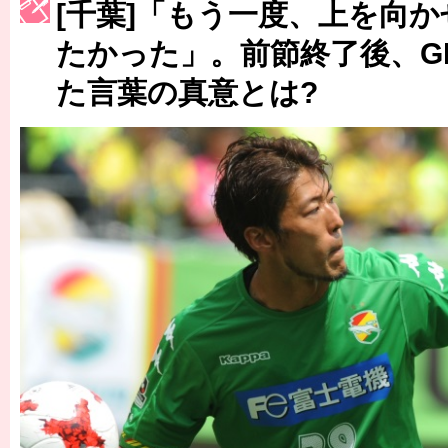
[千葉]「もう一度、上を向
［3217号］最高の景色へ出国
たかった」。前節終了後、G
［3218号］WEEKLY EG SELECTION
［3219号］特別な覇者へ 大逆転か連破か
た言葉の真意とは?
［3220号］伝説の王者、黄金のシャーレ