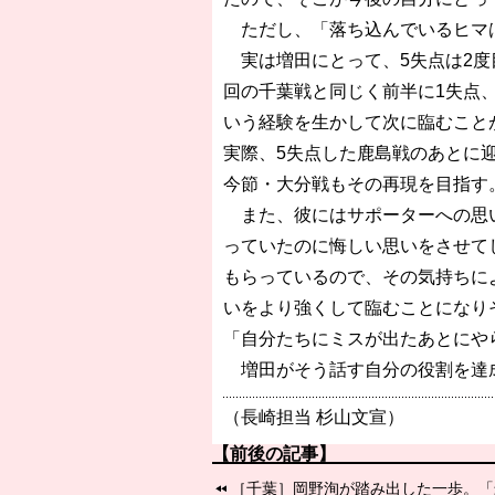
ただし、「落ち込んでいるヒマ
実は増田にとって、5失点は2度目
回の千葉戦と同じく前半に1失点
いう経験を生かして次に臨むこと
実際、5失点した鹿島戦のあとに迎
今節・大分戦もその再現を目指す
また、彼にはサポーターへの思い
っていたのに悔しい思いをさせて
もらっているので、その気持ちに
いをより強くして臨むことになり
「自分たちにミスが出たあとにや
増田がそう話す自分の役割を達
（長崎担当 杉山文宣）
【前後の記事】
［千葉］岡野洵が踏み出した一歩。「