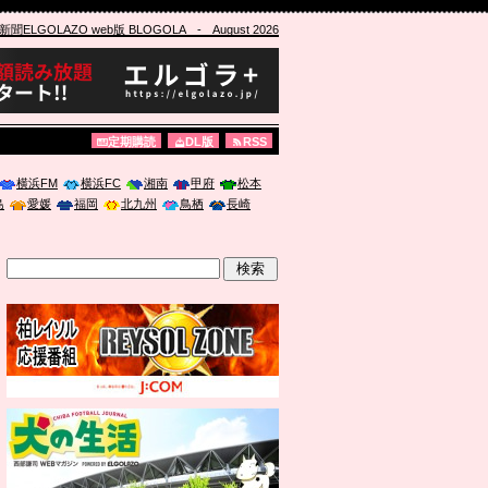
ELGOLAZO web版 BLOGOLA
- August 2026
定期購読
DL版
RSS
横浜FM
横浜FC
湘南
甲府
松本
島
愛媛
福岡
北九州
鳥栖
長崎