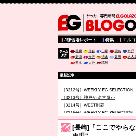
サッカー専門新聞ELGOLAZO web版 BLOGOL
J練習場レポート
特集
エルゴ
札幌
仙台
山形
鹿島
水戸
新潟
金沢
清水
磐田
名古
チーム
熊本
大分
琉球
タグ
最新記事
［3211号］世界一への 託されし26人
［3212号］WEEKLY EG SELECTION
［3213号］神戸か 名古屋か
［3214号］WEST制覇
［3215号］WEEKLY EG SELECTION
［3216号］行く末占うラストワン
[長崎]「ここでやら
［3217号］最高の景色へ出国
再現”