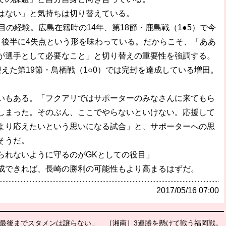
はない」と気持ちは切り替えている。
の経験。広島在籍時の14年、第18節・鹿島戦（1●5）で今
、後半に4失点という形を味わっている。だからこそ、「ああ
が選手として必要なこと」と切り替えの重要性を強調する。
えた第19節・鳥栖戦（1○0）では完封を達成している増田。
。
もある。「フクアリではサポーターのみなさんに来てもら
しまった。そのぶん、ここでやらないといけない。応援して
より応えたいという思いになる試合」と、サポーターへの思
そうだ。
られないように守るのがGKとしての役目」
成できれば、長崎の勝利の可能性もより高まるはずだ。
2017/05/16 07:00
最後までスタメンは譲らない」
［湘南］3連勝を懸けて戦う福岡戦。