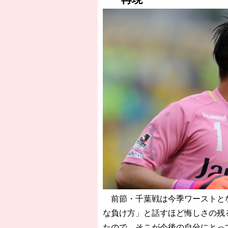
［3218号］WEEKLY EG SELECTION
［3219号］特別な覇者へ 大逆転か連
［3220号］伝説の王者、黄金のシャー
前節・千葉戦は今季ワーストとな
な負け方」と話すほど悔しさの残
たので、そこが今後の自分にとっ