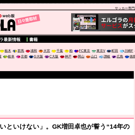
サッカー専門新聞
A
ラ最新情報
書籍
栃木
群馬
浦和
大宮
千葉
柏
FC東京
東京V
町田
川崎F
屋
岐阜
京都
G大阪
C大阪
神戸
岡山
山口
讃岐
広島
徳
ないといけない」。GK増田卓也が誓う“14年の