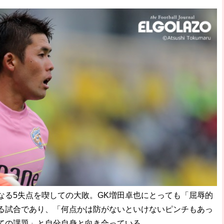
破か
レ
る5失点を喫しての大敗。GK増田卓也にとっても「屈辱的
る試合であり、「何点かは防がないといけないピンチもあっ
ての課題」と自分自身と向き合っている。