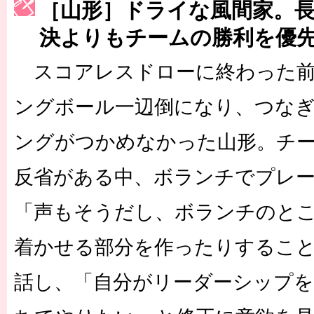
［山形］ドライな風間家。
［3222号］史上最大のW杯開幕 注目は「個」
決よりもチームの勝利を優
スコアレスドローに終わった前
ングボール一辺倒になり、つな
ングがつかめなかった山形。チ
反省がある中、ボランチでプレ
「声もそうだし、ボランチのと
着かせる部分を作ったりするこ
話し、「自分がリーダーシップ