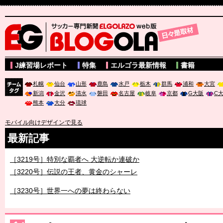
サッカー専門新聞ELGOLAZO web版 BLOGOLA
J練習場レポート
特集
エルゴラ最新情報
書籍
札幌
仙台
山形
鹿島
水戸
栃木
群馬
浦和
大宮
新潟
金沢
清水
磐田
名古屋
岐阜
京都
G大阪
C
チーム
熊本
大分
琉球
タグ
モバイル向けデザインで見る
最新記事
［3219号］特別な覇者へ 大逆転か連破か
［3220号］伝説の王者、黄金のシャーレ
［3230号］世界一への夢は終わらない
［3223号］一丸。日本出陣