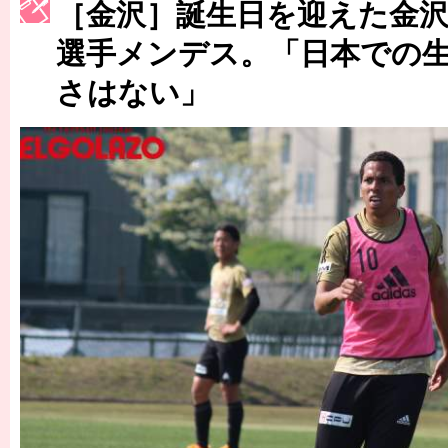
［金沢］誕生日を迎えた金
［3223号］一丸。日本出陣
選手メンデス。「日本での
［3222号］史上最大のW杯開幕 注目は「個」
さはない」