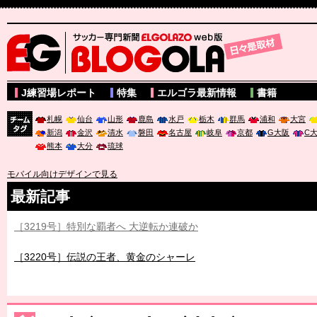
サッカー専門新聞ELGOLAZO web版 BLOGOLA
J練習場レポート
特集
エルゴラ最新情報
書籍
札幌
仙台
山形
鹿島
水戸
栃木
群馬
浦和
大宮
新潟
金沢
清水
磐田
名古屋
岐阜
京都
G大阪
C
チーム
熊本
大分
琉球
タグ
モバイル向けデザインで見る
最新記事
［3219号］特別な覇者へ 大逆転か連破か
［3220号］伝説の王者、黄金のシャーレ
［3230号］世界一への夢は終わらない