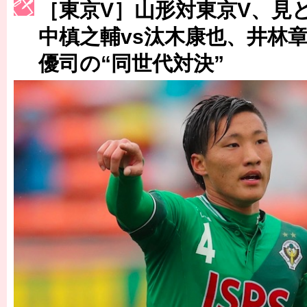
［東京V］山形対東京V、見
［3223号］一丸。日本出陣
中槙之輔vs汰木康也、井林章
［3222号］史上最大のW杯開幕 注目は「個」
優司の“同世代対決”
長谷川 アーリアジャスールさんがシンポジウム「気候変動から命を