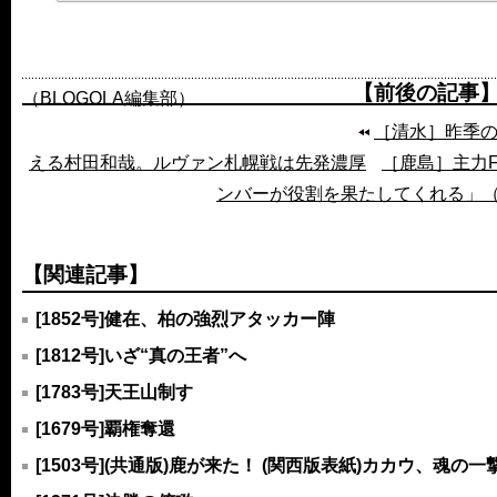
【前後の記事
（BLOGOLA編集部）
［清水］昨季
える村田和哉。ルヴァン札幌戦は先発濃厚
［鹿島］主力F
ンバーが役割を果たしてくれる」
【関連記事】
[1852号]健在、柏の強烈アタッカー陣
[1812号]いざ“真の王者”へ
[1783号]天王山制す
[1679号]覇権奪還
[1503号](共通版)鹿が来た！ (関西版表紙)カカウ、魂の一