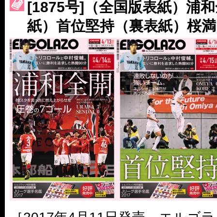
［3220号］伝説の王者、黄金のシャーレ
[1875号]（全国版表紙）浦
紙）首位堅持（裏表紙）桜満
［3230号］世界一への夢は終わらない
［3223号］一丸。日本出陣
［3222号］史上最大のW杯開幕 注目は「個」