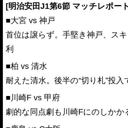
[明治安田J1第6節 マッチレポート
■大宮 vs 神戸
首位は譲らず。手堅き神戸、スキ
利
■柏 vs 清水
耐えた清水。後半の“切り札”投入
■川崎F vs 甲府
劇的な同点劇も川崎Fにのしかか