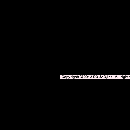
サッカー専門新聞エル・ゴラッソweb版 BLOGOLA 内の記事、写真、イ
著作権法上の「私的使用」や「引用」の範囲を超えて使用する場合には、株式会社スク
となります。
Copyright(C)2010-2012 SQUAD,inc. All righ