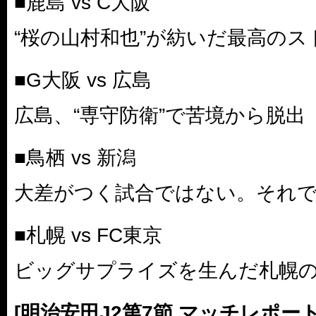
■鹿島 vs C大阪
“桜の山村和也”が紡いだ最高のス
■G大阪 vs 広島
広島、“専守防衛”で苦境から脱出
■鳥栖 vs 新潟
大差がつく試合ではない。それで
■札幌 vs FC東京
ビッグサプライズを生んだ札幌
[明治安田J2第7節 マッチレポート