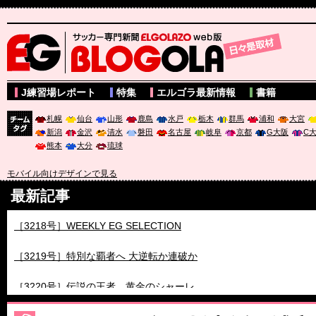
サッカー専門新聞ELGOLAZO web版 BLOGOLA
J練習場レポート
特集
エルゴラ最新情報
書籍
札幌
仙台
山形
鹿島
水戸
栃木
群馬
浦和
大宮
新潟
金沢
清水
磐田
名古屋
岐阜
京都
G大阪
C
チーム
熊本
大分
琉球
タグ
モバイル向けデザインで見る
最新記事
［3217号］最高の景色へ出国
［3218号］WEEKLY EG SELECTION
［3219号］特別な覇者へ 大逆転か連破か