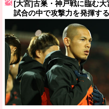
[大宮]古巣・神戸戦に臨む
［3223号］一丸。日本出陣
試合の中で攻撃力を発揮す
［3222号］史上最大のW杯開幕 注目は「個」
長谷川 アーリアジャスールさんがシンポジウム「気候変動から命を