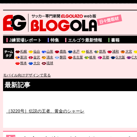
サッカー専門新聞ELGOLAZO web版 BLOGOLA
J練習場レポート
特集
エルゴラ最新情報
書籍
札幌
仙台
山形
鹿島
水戸
栃木
群馬
浦和
大宮
新潟
金沢
清水
磐田
名古屋
岐阜
京都
G大阪
C
チーム
熊本
大分
琉球
タグ
モバイル向けデザインで見る
最新記事
［3219号］特別な覇者へ 大逆転か連破か
［3220号］伝説の王者、黄金のシャーレ
［3230号］世界一への夢は終わらない