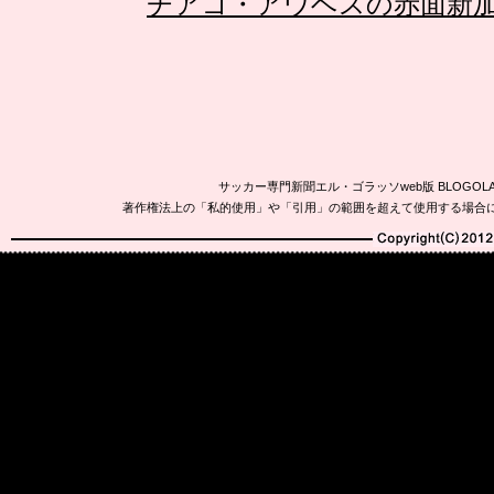
チアゴ・アウベスの赤面新
サッカー専門新聞エル・ゴラッソweb版 BLOG
著作権法上の「私的使用」や「引用」の範囲を超えて使用する場合
Copyright(C)2010-20