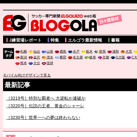
サッカー専門新聞ELGOLAZO web版 BLOGOLA
J練習場レポート
特集
エルゴラ最新情報
書籍
札幌
仙台
山形
鹿島
水戸
栃木
群馬
浦和
大宮
新潟
金沢
清水
磐田
名古屋
岐阜
京都
G大阪
C
チーム
熊本
大分
琉球
タグ
モバイル向けデザインで見る
最新記事
［3219号］特別な覇者へ 大逆転か連破か
［3220号］伝説の王者、黄金のシャーレ
［3230号］世界一への夢は終わらない
［3223号］一丸。日本出陣