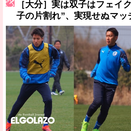
［大分］実は双子はフェイクか
［3222号］史上最大のW杯開幕 注目は「個」
子の片割れ”、実現せぬマッ