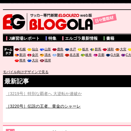
サッカー専門新聞ELGOLAZO web版 BLOGOLA
J練習場レポート
特集
エルゴラ最新情報
書籍
札幌
仙台
山形
鹿島
水戸
栃木
群馬
浦和
大宮
新潟
金沢
清水
磐田
名古屋
岐阜
京都
G大阪
C
チーム
熊本
大分
琉球
タグ
モバイル向けデザインで見る
最新記事
［3219号］特別な覇者へ 大逆転か連破か
［3220号］伝説の王者、黄金のシャーレ
［3230号］世界一への夢は終わらない