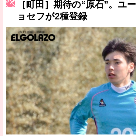
［町田］期待の“原石”。ユ
［3223号］一丸。日本出陣
ョセフが2種登録
［3222号］史上最大のW杯開幕 注目は「個」
長谷川 アーリアジャスールさんがシンポジウム「気候変動から命を