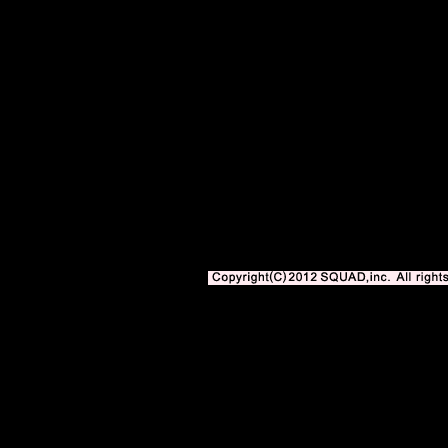
サッカー専門新聞エル・ゴラッソweb版 BLOGOLA 内の記事、写真、イ
著作権法上の「私的使用」や「引用」の範囲を超えて使用する場合には、株式会社スク
となります。
Copyright(C)2010-2012 SQUAD,inc. All righ