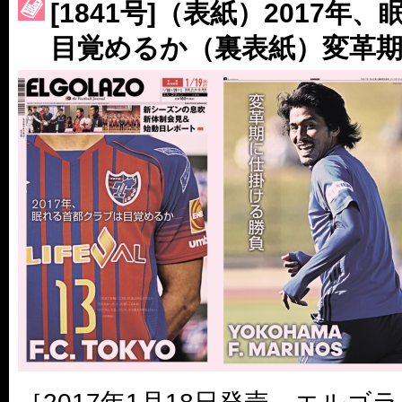
［3220号］伝説の王者、黄金のシャーレ
[1841号]（表紙）2017
目覚めるか（裏表紙）変革
［3230号］世界一への夢は終わらない
［3223号］一丸。日本出陣
［3222号］史上最大のW杯開幕 注目は「個」