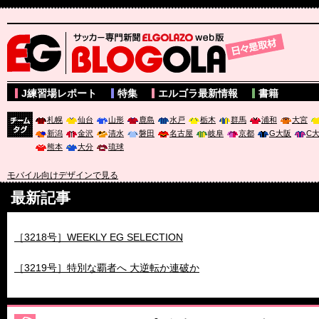
サッカー専門新聞ELGOLAZO web版 BLOGOLA
J練習場レポート
特集
エルゴラ最新情報
書籍
札幌
仙台
山形
鹿島
水戸
栃木
群馬
浦和
大宮
新潟
金沢
清水
磐田
名古屋
岐阜
京都
G大阪
C
チーム
熊本
大分
琉球
タグ
モバイル向けデザインで見る
最新記事
［3218号］WEEKLY EG SELECTION
［3219号］特別な覇者へ 大逆転か連破か