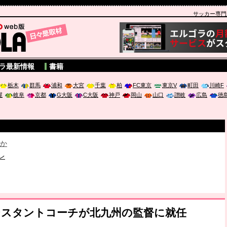
サッカー専門新聞
A
ラ最新情報
書籍
栃木
群馬
浦和
大宮
千葉
柏
FC東京
東京V
町田
川崎F
屋
岐阜
京都
G大阪
C大阪
神戸
岡山
山口
讃岐
広島
徳
破か
レ
は「個」
ポジウム「気候変動から命を守る ～エネルギー危機時代の猛暑対策～
シスタントコーチが北九州の監督に就任