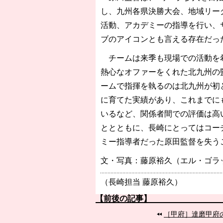
し、九州各県決勝大会、地域リーグ
活動、アカデミーの指導を行い、
ブのアイコンとも言える存在だっ
チームは来季も現場での活動を希
熱心なオファーをくれた北九州の
ームで指揮を執るのは北九州が初と
に育てた実績があり、これまでに
いるなど、関係者間での評価は高
ととともに、長崎にとってはコー
ミー指導者だった原田監督を失う
文・写真：藤原裕久（エル・ゴラ
（長崎担当 藤原裕久）
【前後の記事】
［甲府］達磨甲府