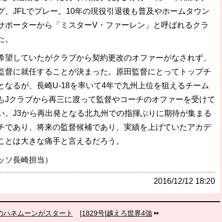
、JFLでプレー。10年の現役引退後も普及やホームタウン
サポーターから「ミスターV・ファーレン」と呼ばれるクラ
た。
望していたがクラブから契約更改のオファーがなされず、
監督に就任することが決まった。原田監督にとってトップチ
なるが、長崎U-18を率いて4年で九州上位を狙えるチーム
もJクラブから再三に渡って監督やコーチのオファーを受けて
い。J3から再出発となる北九州での指揮ぶりに期待が集まる
チであり、将来の監督候補であり、実績を上げていたアカデ
ことは大きな痛手と言えるだろう。
ッソ長崎担当）
2016/12/12 18:20
のハネムーンがスタート
[1829号]越えろ世界4強