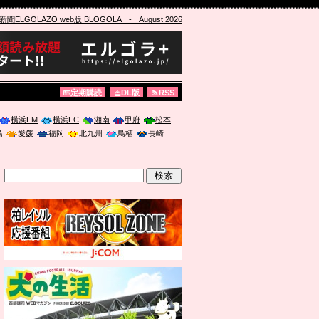
ELGOLAZO web版 BLOGOLA
- August 2026
定期購読
DL版
RSS
横浜FM
横浜FC
湘南
甲府
松本
島
愛媛
福岡
北九州
鳥栖
長崎
」に登壇