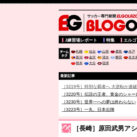
サッカー専門新聞ELGOLAZO web版 BLOGOL
J練習場レポート
特集
エルゴ
札幌
仙台
山形
鹿島
水戸
新潟
金沢
清水
磐田
名古
チーム
熊本
大分
琉球
タグ
最新記事
［3219号］特別な覇者へ 大逆転か連
［3220号］伝説の王者、黄金のシャー
［3230号］世界一への夢は終わらない
［3223号］一丸。日本出陣
［3222号］史上最大のW杯開幕 注目
長谷川 アーリアジャスールさんがシン
［長崎］原田武男ア