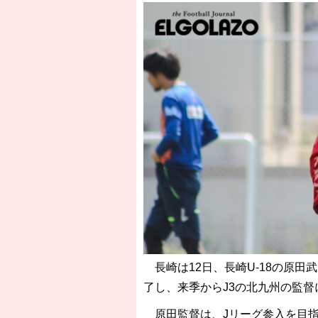
長崎は12日、長崎U-18の原
了し、来季からJ3の北九州の監
原田監督は、Jリーグ参入を目指