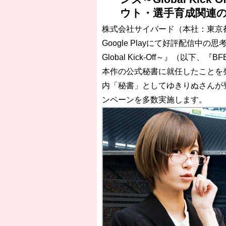
［3218号］WEEKLY EG SELECTION
ウト・選手育成関連
［3219号］特別な覇者へ 大逆転か連
株式会社サイバード（本社：東京都渋
［3220号］伝説の王者、黄金のシャー
Google Playにて好評配信
Global Kick-Off～』（以下
本作の公式秘書に就任したことを
内「秘書」としてゆきりぬさんが
ンペーンを多数実施します。