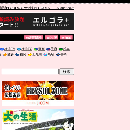
ELGOLAZO web版 BLOGOLA
- August 2026
定期購読
DL版
RSS
横浜FM
横浜FC
湘南
甲府
松本
島
愛媛
福岡
北九州
鳥栖
長崎