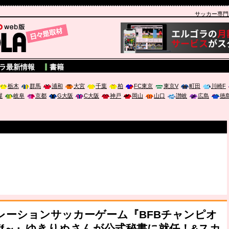
サッカー専門新聞
A
ラ最新情報
書籍
栃木
群馬
浦和
大宮
千葉
柏
FC東京
東京V
町田
川崎F
屋
岐阜
京都
G大阪
C大阪
神戸
岡山
山口
讃岐
広島
徳
レーションサッカーゲーム『BFBチャンピオ
ck Off～』ゆきりぬさんが公式秘書に就任！&スカ