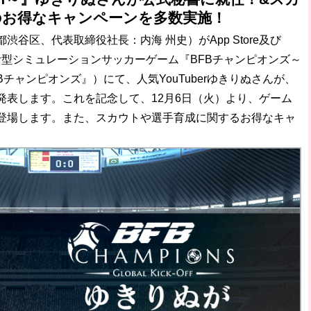
のお得なキャンペーンを多数実施！
破か
谷区、代表取締役社長：内海 州史）がApp Store及び
レ
中の思考型シミュレーションサッカーゲーム『BFBチャンピオンズ～
、『BFBチャンピオンズ』）にて、人気YouTuberゆきりぬさんが、
発表します。これを記念して、12月6日（火）より、ゲーム
登場します。また、スカウトや選手育成に関するお得なキャ