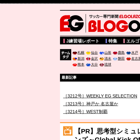
サッカー専門新聞ELGOLAZO web版 BLOGOL
J練習場レポート
特集
エルゴ
札幌
仙台
山形
鹿島
水戸
新潟
金沢
清水
磐田
名古
チーム
熊本
大分
琉球
タグ
最新記事
［3211号］世界一への 託されし26人
［3212号］WEEKLY EG SELECTION
［3213号］神戸か 名古屋か
［3214号］WEST制覇
［3215号］WEEKLY EG SELECTION
［3216号］行く末占うラストワン
【PR】思考型シミュ
［3217号］最高の景色へ出国
ンズ～Global Ki