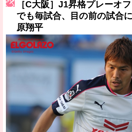
［3214号］WEST制覇
［C大阪］J1昇格プレーオ
［3215号］WEEKLY EG SELECTION
でも毎試合、目の前の試合
原翔平
［3216号］行く末占うラストワン
［3217号］最高の景色へ出国
［3218号］WEEKLY EG SELECTION
［3219号］特別な覇者へ 大逆転か連破か
［3220号］伝説の王者、黄金のシャーレ