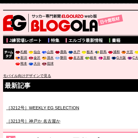
サッカー専門新聞ELGOLAZO web版 BLOGOLA
J練習場レポート
特集
エルゴラ最新情報
書籍
札幌
仙台
山形
鹿島
水戸
栃木
群馬
浦和
大宮
新潟
金沢
清水
磐田
名古屋
岐阜
京都
G大阪
C
チーム
熊本
大分
琉球
タグ
モバイル向けデザインで見る
最新記事
［3211号］世界一への 託されし26人
［3212号］WEEKLY EG SELECTION
［3213号］神戸か 名古屋か