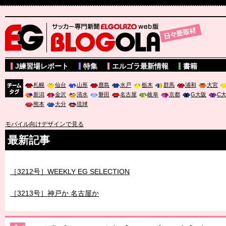
サッカー専門新聞ELGOLAZO web版 BLOGOLA
J練習場レポート
特集
エルゴラ最新情報
書籍
札幌
仙台
山形
鹿島
水戸
栃木
群馬
浦和
大宮
新潟
金沢
清水
磐田
名古屋
岐阜
京都
G大阪
C
チーム
熊本
大分
琉球
タグ
モバイル向けデザインで見る
最新記事
［3211号］世界一への 託されし26人
［3212号］WEEKLY EG SELECTION
［3213号］神戸か 名古屋か