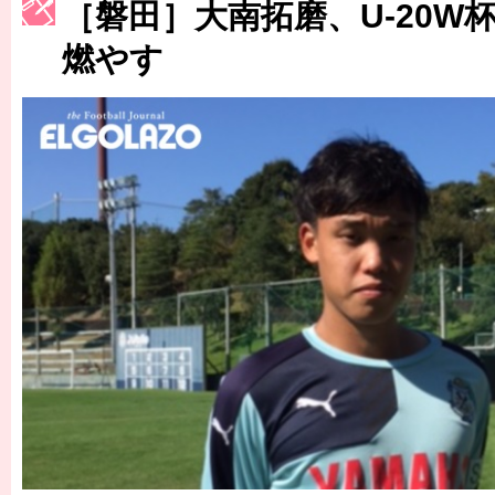
［磐田］大南拓磨、U-20W
［3223号］一丸。日本出陣
燃やす
［3222号］史上最大のW杯開幕 注目は「個」
長谷川 アーリアジャスールさんがシンポジウム「気候変動から命を