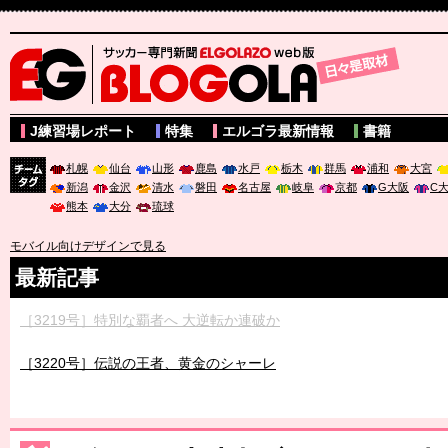
サッカー専門新聞ELGOLAZO web版 BLOGOLA
J練習場レポート
特集
エルゴラ最新情報
書籍
札幌
仙台
山形
鹿島
水戸
栃木
群馬
浦和
大宮
新潟
金沢
清水
磐田
名古屋
岐阜
京都
G大阪
C
チーム
熊本
大分
琉球
タグ
モバイル向けデザインで見る
最新記事
［3219号］特別な覇者へ 大逆転か連破か
［3220号］伝説の王者、黄金のシャーレ
［3230号］世界一への夢は終わらない