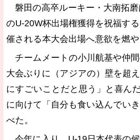
磐田の高卒ルーキー・大南拓磨は
のU-20W杯出場権獲得を祝福す
催される本大会出場へ意欲を燃や
チームメートの小川航基や仲間
大会ぶりに（アジアの）壁を超
にすごいことだと思う」と喜ん
に向けて「自分も食い込んでい
べた。
今年に入り、U-19日本代表の