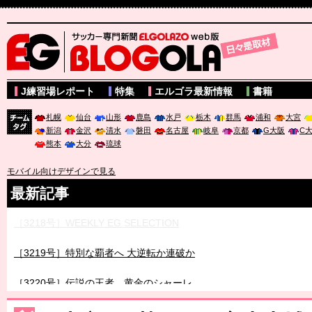
サッカー専門新聞ELGOLAZO web版 BLOGOLA
J練習場レポート
特集
エルゴラ最新情報
書籍
札幌
仙台
山形
鹿島
水戸
栃木
群馬
浦和
大宮
新潟
金沢
清水
磐田
名古屋
岐阜
京都
G大阪
C
チーム
熊本
大分
琉球
タグ
モバイル向けデザインで見る
最新記事
［3218号］WEEKLY EG SELECTION
［3219号］特別な覇者へ 大逆転か連破か
［3220号］伝説の王者、黄金のシャーレ