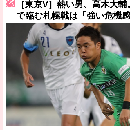
［東京V］熱い男、高木大輔
［3230号］世界一への夢は終わらない
で臨む札幌戦は「強い危機
［3223号］一丸。日本出陣
［3222号］史上最大のW杯開幕 注目は「個」