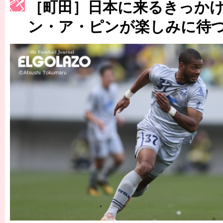
［3217号］最高の景色へ出国
［町田］日本に来るきっか
［3218号］WEEKLY EG SELECTION
ン・ア・ピンが楽しみに待
［3219号］特別な覇者へ 大逆転か連破か
［3220号］伝説の王者、黄金のシャーレ
［3230号］世界一への夢は終わらない