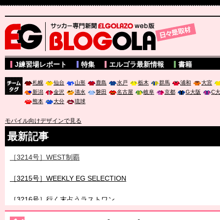
サッカー専門新聞ELGOLAZO web版 BLOGOLA
J練習場レポート
特集
エルゴラ最新情報
書籍
札幌
仙台
山形
鹿島
水戸
栃木
群馬
浦和
大宮
新潟
金沢
清水
磐田
名古屋
岐阜
京都
G大阪
C
チーム
熊本
大分
琉球
タグ
モバイル向けデザインで見る
最新記事
［3214号］WEST制覇
［3215号］WEEKLY EG SELECTION
［3216号］行く末占うラストワン