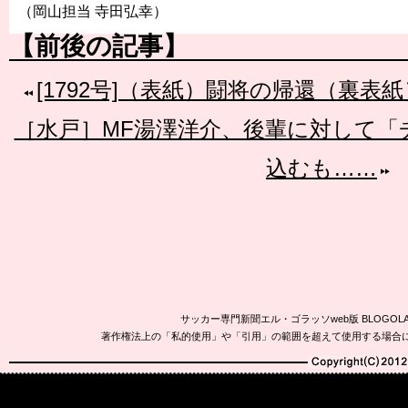
（岡山担当 寺田弘幸）
【前後の記事】
[1792号]（表紙）闘将の帰還（裏表
［水戸］MF湯澤洋介、後輩に対して「
込むも……
サッカー専門新聞エル・ゴラッソweb版 BLOG
著作権法上の「私的使用」や「引用」の範囲を超えて使用する場合
Copyright(C)2010-20