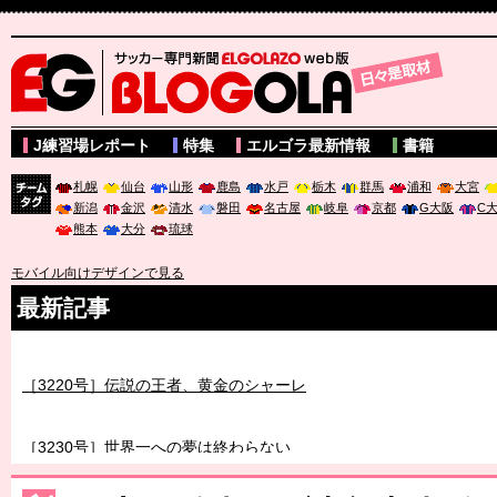
サッカー専門新聞ELGOLAZO web版 BLOGOLA
J練習場レポート
特集
エルゴラ最新情報
書籍
札幌
仙台
山形
鹿島
水戸
栃木
群馬
浦和
大宮
新潟
金沢
清水
磐田
名古屋
岐阜
京都
G大阪
C
チーム
熊本
大分
琉球
タグ
モバイル向けデザインで見る
最新記事
［3220号］伝説の王者、黄金のシャーレ
［3230号］世界一への夢は終わらない