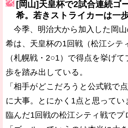
[岡山]天皇杯で2試合連続ゴ
［3223号］一丸。日本出陣
希。若きストライカーは一
［3222号］史上最大のW杯開幕 注目は「個」
今季、明治大から加入した岡山
長谷川 アーリアジャスールさんがシンポジウム「気候変動から命を
希は、天皇杯の1回戦（松江シティ
（札幌戦・2○1）で得点を挙げ
歩を踏み出している。
「相手がどこだろうと公式戦で
に大事。とにかく1点と思ってい
臨んだ1回戦の松江シティ戦でプ