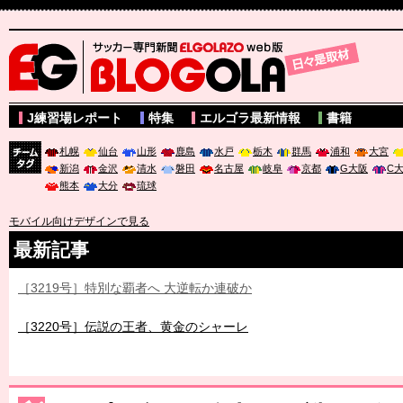
サッカー専門新聞ELGOLAZO web版 BLOGOLA
J練習場レポート
特集
エルゴラ最新情報
書籍
札幌
仙台
山形
鹿島
水戸
栃木
群馬
浦和
大宮
新潟
金沢
清水
磐田
名古屋
岐阜
京都
G大阪
C
チーム
熊本
大分
琉球
タグ
モバイル向けデザインで見る
最新記事
［3219号］特別な覇者へ 大逆転か連破か
［3220号］伝説の王者、黄金のシャーレ
［3230号］世界一への夢は終わらない