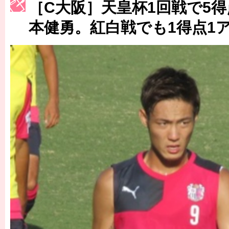
［C大阪］天皇杯1回戦で5得
［3223号］一丸。日本出陣
本健勇。紅白戦でも1得点1
［3222号］史上最大のW杯開幕 注目は「個」
長谷川 アーリアジャスールさんがシンポジウム「気候変動から命を