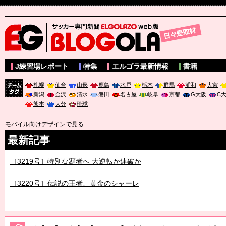
サッカー専門新聞ELGOLAZO web版 BLOGOLA
J練習場レポート
特集
エルゴラ最新情報
書籍
札幌
仙台
山形
鹿島
水戸
栃木
群馬
浦和
大宮
新潟
金沢
清水
磐田
名古屋
岐阜
京都
G大阪
C
チーム
熊本
大分
琉球
タグ
モバイル向けデザインで見る
最新記事
［3219号］特別な覇者へ 大逆転か連破か
［3220号］伝説の王者、黄金のシャーレ