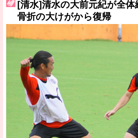
［3230号］世界一への夢は終わらない
[清水]清水の大前元紀が全
［3223号］一丸。日本出陣
骨折の大けがから復帰
［3222号］史上最大のW杯開幕 注目は「個」