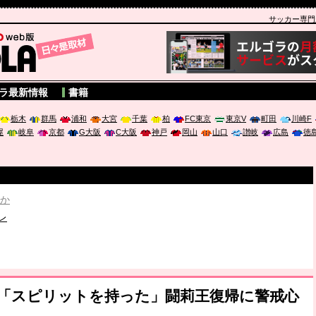
サッカー専門新聞
A
ラ最新情報
書籍
栃木
群馬
浦和
大宮
千葉
柏
FC東京
東京V
町田
川崎F
屋
岐阜
京都
G大阪
C大阪
神戸
岡山
山口
讃岐
広島
徳
破か
レ
は「個」
ポジウム「気候変動から命を守る ～エネルギー危機時代の猛暑対策～
、「スピリットを持った」闘莉王復帰に警戒心