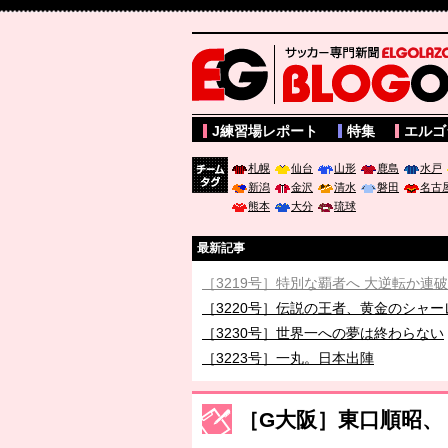
サッカー専門新聞ELGOLAZO web版 BLOGOL
J練習場レポート
特集
エルゴ
札幌
仙台
山形
鹿島
水戸
新潟
金沢
清水
磐田
名古
チーム
熊本
大分
琉球
タグ
最新記事
［3219号］特別な覇者へ 大逆転か連
［3220号］伝説の王者、黄金のシャー
［3230号］世界一への夢は終わらない
［3223号］一丸。日本出陣
［3222号］史上最大のW杯開幕 注目
長谷川 アーリアジャスールさんがシン
［G大阪］東口順昭