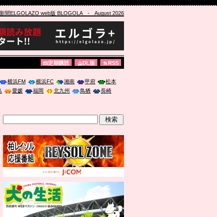
ELGOLAZO web版 BLOGOLA
- August 2026
定期購読
DL版
RSS
横浜FM
横浜FC
湘南
甲府
松本
島
愛媛
福岡
北九州
鳥栖
長崎
」に登壇