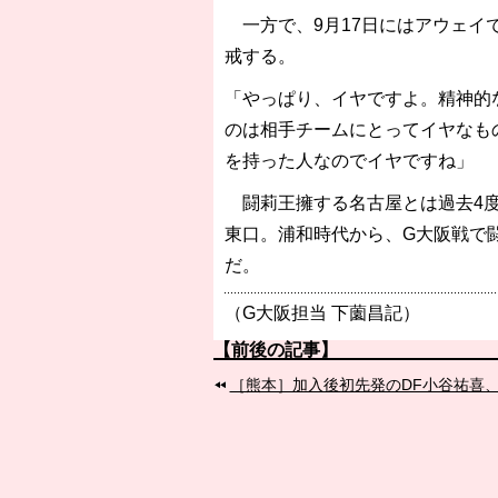
一方で、9月17日にはアウェイ
戒する。
「やっぱり、イヤですよ。精神的
のは相手チームにとってイヤなも
を持った人なのでイヤですね」
闘莉王擁する名古屋とは過去4度
東口。浦和時代から、G大阪戦で
だ。
（G大阪担当 下薗昌記）
【前後の記事】
［熊本］加入後初先発のDF小谷祐喜