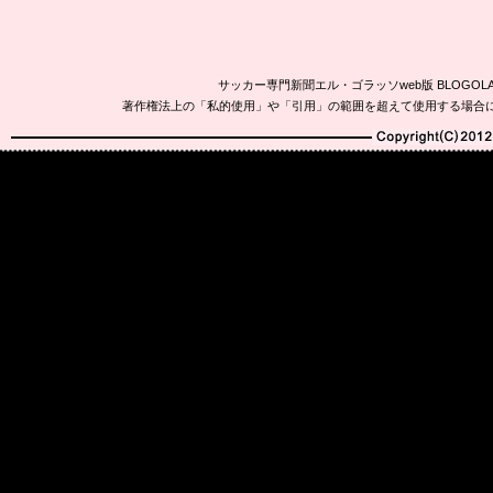
サッカー専門新聞エル・ゴラッソweb版 BLOG
著作権法上の「私的使用」や「引用」の範囲を超えて使用する場合
Copyright(C)2010-20