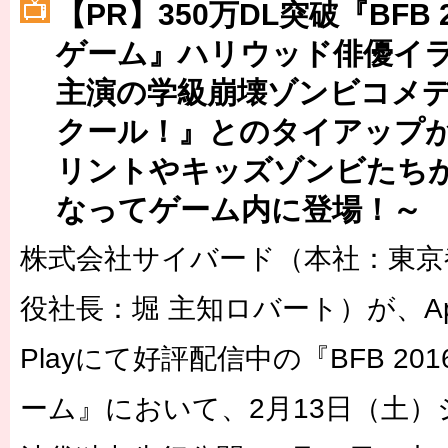
【PR】350万DL突破『BFB 
［3220号］伝説の王者、黄金のシャーレ
ゲーム』ハリウッド俳優イ
［3230号］世界一への夢は終わらない
主演の学級崩壊ゾンビコメ
［3223号］一丸。日本出陣
クール！』とのタイアップ
リントやキッズゾンビたち
なってゲーム内に登場！～
株式会社サイバード（本社：東京
役社長：堀 主知ロバート）が、App S
Playにて好評配信中の『BFB 20
ーム』において、2月13日（土