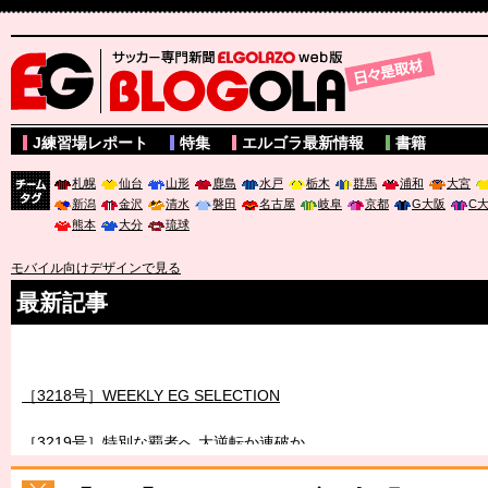
サッカー専門新聞ELGOLAZO web版 BLOGOLA
J練習場レポート
特集
エルゴラ最新情報
書籍
札幌
仙台
山形
鹿島
水戸
栃木
群馬
浦和
大宮
新潟
金沢
清水
磐田
名古屋
岐阜
京都
G大阪
C
チーム
熊本
大分
琉球
タグ
モバイル向けデザインで見る
最新記事
［3217号］最高の景色へ出国
［3218号］WEEKLY EG SELECTION
［3219号］特別な覇者へ 大逆転か連破か