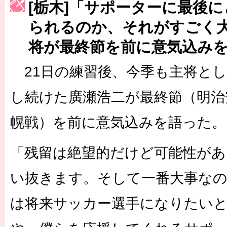
[栃木]「サポーターに最後
［3215号］WEEKLY EG SELECTION
られるのか、それがすごく
［3216号］行く末占うラストワン
将が最終節を前に意気込み
［3217号］最高の景色へ出国
21日の練習後、今季も主将と
［3218号］WEEKLY EG SELECTION
し続けた廣瀬浩二が最終節（明治安
［3219号］特別な覇者へ 大逆転か連破か
幌戦）を前に意気込みを語った。
［3220号］伝説の王者、黄金のシャーレ
「残留は絶望的だけど可能性があ
い抜きます。そして一番大事な
は将来サッカー選手になりたい