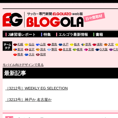
サッカー専門新聞ELGOLAZO web版 BLOGOLA
J練習場レポート
特集
エルゴラ最新情報
書籍
札幌
仙台
山形
鹿島
水戸
栃木
群馬
浦和
大宮
新潟
金沢
清水
磐田
名古屋
岐阜
京都
G大阪
C
チーム
熊本
大分
琉球
タグ
モバイル向けデザインで見る
最新記事
［3212号］WEEKLY EG SELECTION
［3213号］神戸か 名古屋か
［3214号］WEST制覇