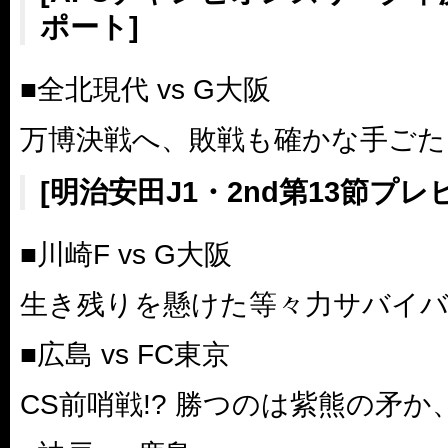
ポート]
■全北現代 vs G大阪
万博決戦へ、敗戦も確かな手ごた
[明治安田J1・2nd第13節プレ
■川崎F vs G大阪
生き残りを懸けた等々力サバイ
■広島 vs FC東京
CS前哨戦!? 勝つのは紫熊の矛