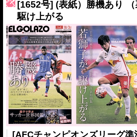
［3214号］WEST制覇
[1652号] (表紙）勝機あり
［3215号］WEEKLY EG SELECTION
駆け上がる
［3216号］行く末占うラストワン
［3217号］最高の景色へ出国
［3218号］WEEKLY EG SELECTION
［3219号］特別な覇者へ 大逆転か連破か
［3220号］伝説の王者、黄金のシャーレ
[AFCチャンピオンズリーグ準