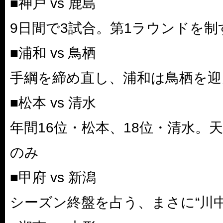
■神戸 vs 鹿島
9日間で3試合。第1ラウンドを制
■浦和 vs 鳥栖
手綱を締め直し、浦和は鳥栖を迎
■松本 vs 清水
年間16位・松本、18位・清水。
のみ
■甲府 vs 新潟
シーズン終盤を占う、まさに“川中