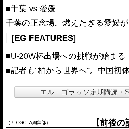
■千葉 vs 愛媛
千葉の正念場。燃えたぎる愛媛が
[EG FEATURES]
■U-20W杯出場への挑戦が始まる
■記者も“柏から世界へ”。中国初
エル・ゴラッソ定期購読・
【前後の
（BLOGOLA編集部）