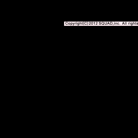
サッカー専門新聞エル・ゴラッソweb版 BLOGOLA 内の記事、写真、イ
著作権法上の「私的使用」や「引用」の範囲を超えて使用する場合には、株式会社スク
となります。
Copyright(C)2010-2012 SQUAD,inc. All righ