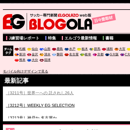
サッカー専門新聞ELGOLAZO web版 BLOGOLA
J練習場レポート
特集
エルゴラ最新情報
書籍
札幌
仙台
山形
鹿島
水戸
栃木
群馬
浦和
大宮
新潟
金沢
清水
磐田
名古屋
岐阜
京都
G大阪
C
チーム
熊本
大分
琉球
タグ
モバイル向けデザインで見る
最新記事
［3211号］世界一への 託されし26人
［3212号］WEEKLY EG SELECTION
［3213号］神戸か 名古屋か