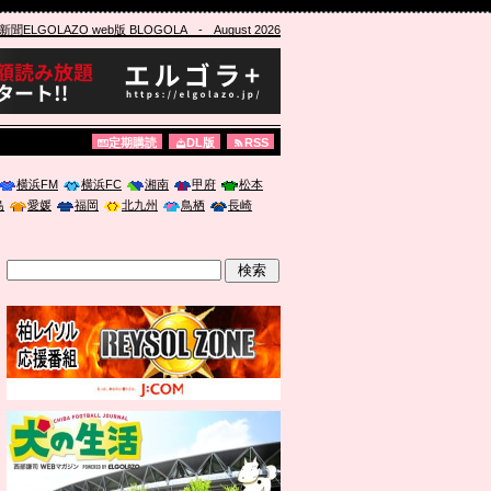
ELGOLAZO web版 BLOGOLA
- August 2026
定期購読
DL版
RSS
横浜FM
横浜FC
湘南
甲府
松本
島
愛媛
福岡
北九州
鳥栖
長崎