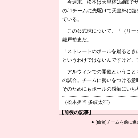
今週末、松本は天皇杯1回戦でサ
［3218号］WEEKLY EG SELECTION
［3219号］特別な覇者へ 大逆転か連
のJ1チームに先駆けて天皇杯に
［3220号］伝説の王者、黄金のシャー
ている。
この公式球について、「（リーグ
鐡戸裕史だ。
「ストレートのボールを蹴るとき
というわけではないんですけど、
アルウィンでの開催ということも
の試合。チームに勢いをつける意
そのためにもボールの感触にいち
（松本担当 多岐太宿）
【前後の記事】
[仙台]チームを前に