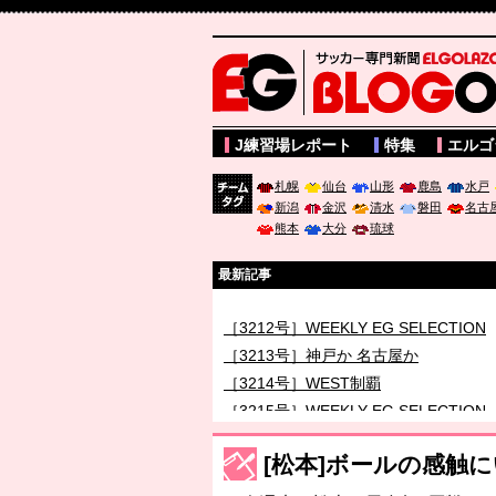
サッカー専門新聞ELGOLAZO web版 BLOGOL
J練習場レポート
特集
エルゴ
札幌
仙台
山形
鹿島
水戸
新潟
金沢
清水
磐田
名古
チーム
熊本
大分
琉球
タグ
最新記事
［3212号］WEEKLY EG SELECTION
［3213号］神戸か 名古屋か
［3214号］WEST制覇
［3215号］WEEKLY EG SELECTION
［3216号］行く末占うラストワン
[松本]ボールの感触
［3217号］最高の景色へ出国