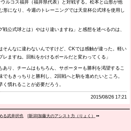
ウルコス福井（福井県代表）と対戦する。松本と山形が他
破か
臨む形になり、今週のトレーニングでは天皇杯公式球を使用し
レ
戦公式球とは）やはり違いますね」と感想を述べるのは、
はそんなに違わないんですけど、CKでは感触が違った。軽い
ブレますね。回転をかけるボールだと変わってくる」
あり、チームはもちろん、サポーターも勝利を渇望するこ
味でもきっちりと勝利し、2回戦へと駒を進めたいところ。
早く慣れることが必要だろう。
2015/08/26 17:21
進める武井択也
[新潟]加藤大のアシスト力（りょく）