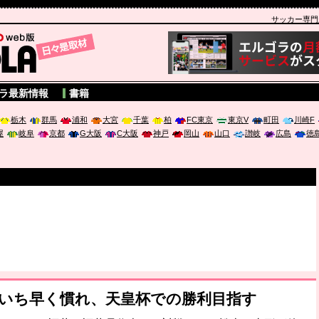
サッカー専門新聞
A
ラ最新情報
書籍
栃木
群馬
浦和
大宮
千葉
柏
FC東京
東京V
町田
川崎F
屋
岐阜
京都
G大阪
C大阪
神戸
岡山
山口
讃岐
広島
徳
にいち早く慣れ、天皇杯での勝利目指す