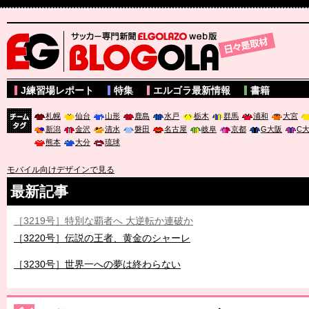
サッカー専門新聞ELGOLAZO web版 BLOGOLA
J練習場レポート
特集
エルゴラ最新情報
書籍
札幌
仙台
山形
鹿島
水戸
栃木
群馬
浦和
大宮
新潟
金沢
清水
磐田
名古屋
岐阜
京都
G大阪
C
チーム
熊本
大分
琉球
タグ
モバイル向けデザインで見る
最新記事
［3219号］特別な覇者へ 大逆転か連破か
［3220号］伝説の王者、黄金のシャーレ
［3230号］世界一への夢は終わらない
［3223号］一丸。日本出陣