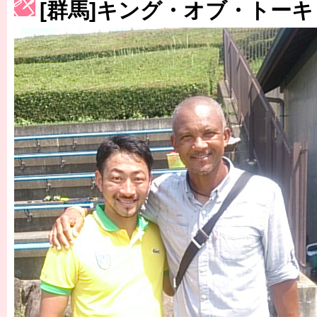
[群馬]キング・オブ・トー
［3222号］史上最大のW杯開幕 注目は「個」
長谷川 アーリアジャスールさんがシンポジウム「気候変動から命を