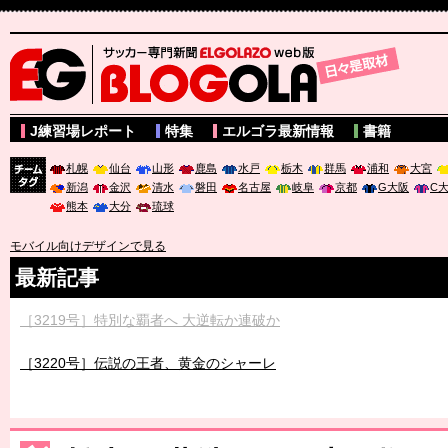
サッカー専門新聞ELGOLAZO web版 BLOGOLA
J練習場レポート
特集
エルゴラ最新情報
書籍
札幌
仙台
山形
鹿島
水戸
栃木
群馬
浦和
大宮
新潟
金沢
清水
磐田
名古屋
岐阜
京都
G大阪
C
チーム
熊本
大分
琉球
タグ
モバイル向けデザインで見る
最新記事
［3219号］特別な覇者へ 大逆転か連破か
［3220号］伝説の王者、黄金のシャーレ
［3230号］世界一への夢は終わらない