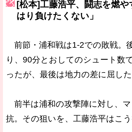
[松本]工藤浩平、闘志を燃
［3223号］一丸。日本出陣
はり負けたくない」
［3222号］史上最大のW杯開幕 注目は「個」
長谷川 アーリアジャスールさんがシンポジウム「気候変動から命を
前節・浦和戦は1-2での敗戦。
り、90分とおしてのシュート数
ったが、最後は地力の差に屈した
前半は浦和の攻撃陣に対し、マ
抗。その狙いを、工藤浩平はこう