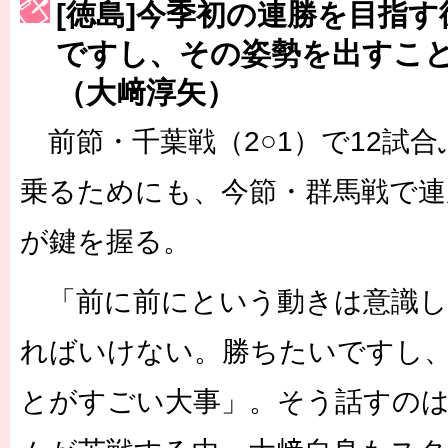
[徳島]今季初の連勝を目指
［3222号］史上最大のW杯開幕 注目は「個」
ですし、その姿勢を出すこ
長谷川 アーリアジャスールさんがシンポジウム「気候変動から命を
（大﨑淳矢）
前節・千葉戦（2○1）で12試
乗るためにも、今節・群馬戦で
が鍵を握る。
「前に前にという動きは意識し
ればいけない。勝ちたいですし
とがすごい大事」。そう話すのは