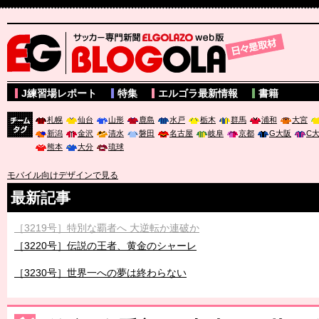
サッカー専門新聞ELGOLAZO web版 BLOGOLA
J練習場レポート
特集
エルゴラ最新情報
書籍
札幌
仙台
山形
鹿島
水戸
栃木
群馬
浦和
大宮
新潟
金沢
清水
磐田
名古屋
岐阜
京都
G大阪
C
チーム
熊本
大分
琉球
タグ
モバイル向けデザインで見る
最新記事
［3219号］特別な覇者へ 大逆転か連破か
［3220号］伝説の王者、黄金のシャーレ
［3230号］世界一への夢は終わらない
［3223号］一丸。日本出陣