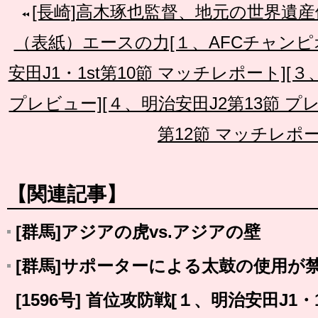
[長崎]高木琢也監督、地元の世界遺
（表紙）エースの力[１、AFCチャンピ
安田J1・1st第10節 マッチレポート][３
プレビュー][４、明治安田J2第13節 プ
第12節 マッチレポー
【関連記事】
[群馬]アジアの虎vs.アジアの壁
[群馬]サポーターによる太鼓の使用が
[1596号] 首位攻防戦[１、明治安田J1・