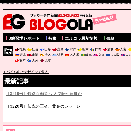
サッカー専門新聞ELGOLAZO web版 BLOGOLA
J練習場レポート
特集
エルゴラ最新情報
書籍
札幌
仙台
山形
鹿島
水戸
栃木
群馬
浦和
大宮
新潟
金沢
清水
磐田
名古屋
岐阜
京都
G大阪
C
チーム
熊本
大分
琉球
タグ
モバイル向けデザインで見る
最新記事
［3219号］特別な覇者へ 大逆転か連破か
［3220号］伝説の王者、黄金のシャーレ
［3230号］世界一への夢は終わらない