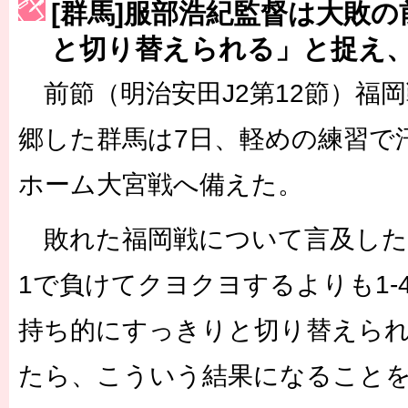
[群馬]服部浩紀監督は大敗
［3223号］一丸。日本出陣
と切り替えられる」と捉え、
［3222号］史上最大のW杯開幕 注目は「個」
前節（明治安田J2第12節）福岡
長谷川 アーリアジャスールさんがシンポジウム「気候変動から命を
郷した群馬は7日、軽めの練習で
ホーム大宮戦へ備えた。
敗れた福岡戦について言及した服
1で負けてクヨクヨするよりも1-
持ち的にすっきりと切り替えら
たら、こういう結果になること